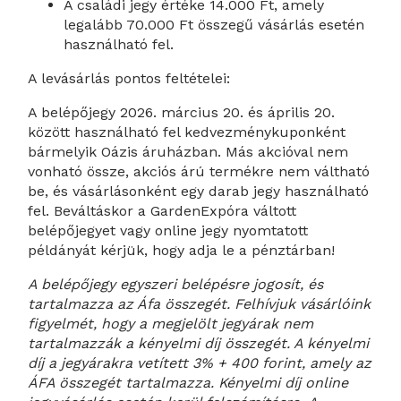
A családi jegy értéke 14.000 Ft, amely
legalább 70.000 Ft összegű vásárlás esetén
használható fel.
A levásárlás pontos feltételei:
A belépőjegy 2026. március 20. és április 20.
között használható fel kedvezménykuponként
bármelyik Oázis áruházban. Más akcióval nem
vonható össze, akciós árú termékre nem váltható
be, és vásárlásonként egy darab jegy használható
fel. Beváltáskor a GardenExpóra váltott
belépőjegyet vagy online jegy nyomtatott
példányát kérjük, hogy adja le a pénztárban!
A belépőjegy egyszeri belépésre jogosít, és
tartalmazza az Áfa összegét.
Felhívjuk vásárlóink
figyelmét, hogy a megjelölt jegyárak nem
tartalmazzák a kényelmi díj összegét. A kényelmi
díj a jegyárakra vetített 3% + 400 forint, amely az
ÁFA összegét tartalmazza. Kényelmi díj online