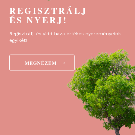
REGISZTRÁLJ
ÉS NYERJ!
Regisztrálj, és vidd haza értékes nyereményeink
egyikét!
→
MEGNÉZEM