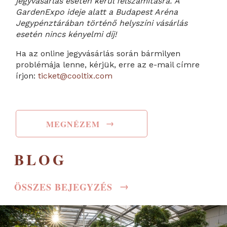
jegyvásárlás esetén kerül felszámításra. A
GardenExpo ideje alatt a Budapest Aréna
Jegypénztárában történő helyszíni vásárlás
esetén nincs kényelmi díj!
Ha az online jegyvásárlás során bármilyen
problémája lenne, kérjük, erre az e-mail címre
írjon:
ticket@cooltix.com
→
MEGNÉZEM
BLOG
→
ÖSSZES BEJEGYZÉS