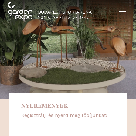
BUDAPEST SPORTARÉNA
2027. ÁPRILIS 2-3-4.
HU
EN
NYERJ 4 MILLIÓ FORINT
JELENTKEZZ INGYENES
REGISZTRÁLJ TERASZ- ÉS
ÉRTÉKŰ PERGOLÁT A
ISMERD MEG 2026
KERTÉSZETI
KERTBERENDEZÉSI
PERGOLA GROUP
KERTÉSZETI TRENDJEIT!
TANÁCSADÁSRA!
TANÁCSADÁSRA!
JÓVOLTÁBÓL!
NYEREMÉNYEK
Regisztrálj, és nyerd meg fődíjunkat!
NYEREMÉNYJÁTÉK / REGISZTRÁCIÓ