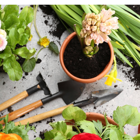
figyelembe kell venni a talaj típusát, a benapozottságot,
tovább. Ugyanígy fejtörést okozhat az is, hogy milyen 
a burkolásokhoz, hogyan oszd fel kerted különböző tere
GardenExpón számos terület szakembereitől van lehet
tanácsokat kérni: többek között Topor Erika kertépít
a növénytervezés és -védelem rejtelmeibe, de a virágágy
gyepgondozással, sziklakertekkel, sövényekkel kapcso
is válaszol
az ingyenes kertészeti tanácsadáson.
Ha hoz
mintát, azt is megtudhatod, hogy milyen a talaj típusa 
a talaj elemzését követően e-mailen értesítünk az ere
esemény utáni héten.