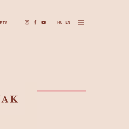
BUY TICKETS
HU
EN
 ÉS
VÁRNAK