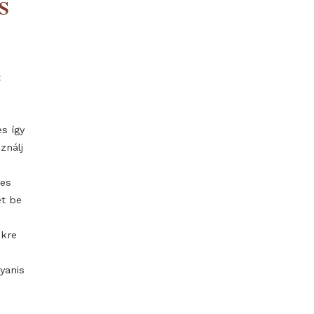
NDOZÁS
ogy laikusként
n növények
ésünkön túl