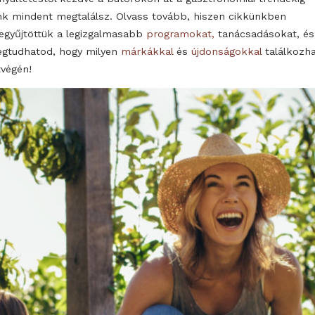
tökéletes meghosszabbítása legyen belső élettereidnek,
ötletek és termékek között, akkor csukd le a laptopot 
22-24. között a GardenExpo! A Budapest Arénában idén 
legnagyobb kerti életmód kiállítása, ahol a legjobb kert
szakemberek tanácsait, megoldásait láthatod és hallha
növényültetéstől kezdve a bútorokon át a gasztronómia
nálunk mindent megtalálsz. Olvass tovább, hiszen cik
összegyűjtöttük a legizgalmasabb
programokat,
tanács
is megtudhatod, hogy milyen
márkákkal
és
újdonságokk
a hétvégén!