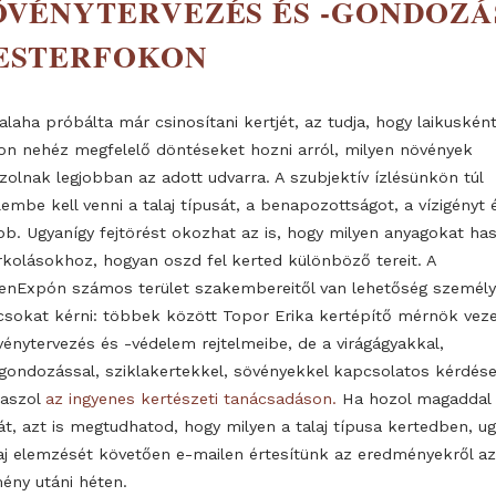
NÖVÉNYTERVEZÉS ÉS -GO
MESTERFOKON
Aki valaha próbálta már csinosítani kertjét, az tudja, h
nagyon nehéz megfelelő döntéseket hozni arról, milye
passzolnak legjobban az adott udvarra. A szubjektív ízl