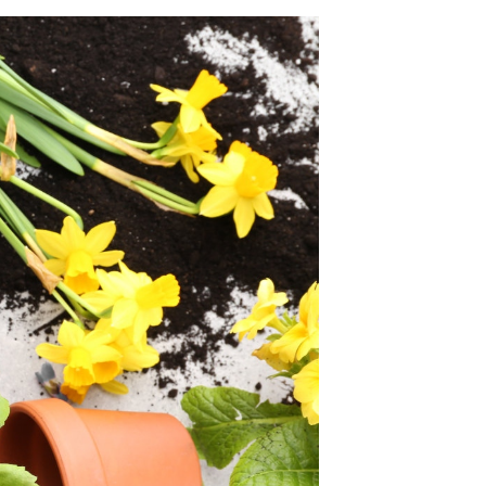
 a vízigényt és így
anyagokat használj
it. A
őség személyes
ő mérnök vezet be
akkal,
latos kérdésekre
ol magaddal
kertedben, ugyanis
dményekről az