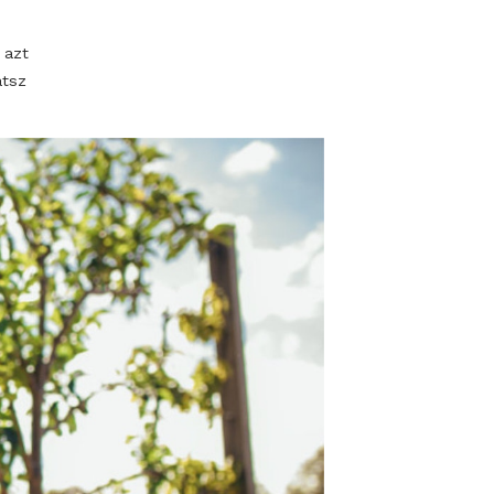
 de elvesztél az
és irány március
is vár az ország
i szaküzletek és
tod: a
i trendekig
künkben
adásokat, és azt
al
találkozhatsz