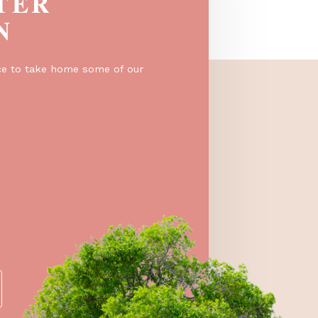
EGISTER
O WIN
er for a chance to take home some of our
e prizes!