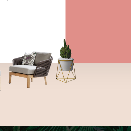
ee to the
ájárulok ahhoz, hogy a
 Europe Kft. hírlevelet
aját marketing és reklám
jelenítsen meg számomra,
ségi média platformokon
t is.
→