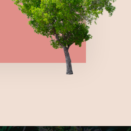
→
VIEW