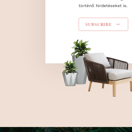
I have read and agr
Privacy Policy
. Hozz
Trade Fairs Central
küldjön, valamint s
célú hirdetéseket 
beleértve a közös
történő hirdetéseke
SUBSCRIBE