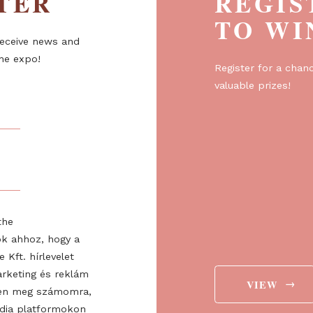
ETTER
R
T
er to receive news and
about the expo!
Regist
valuabl