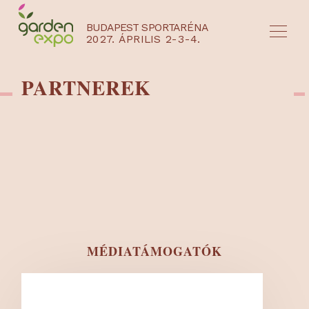
BUDAPEST SPORTARÉNA
2027. ÁPRILIS 2-3-4.
HU
EN
PARTNEREK
MÉDIATÁMOGATÓK
NYEREMÉNYJÁTÉK / REGISZTRÁCIÓ