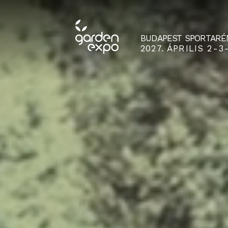
BUDAPEST SPO
2027. ÁPRILIS
NYERJ 4