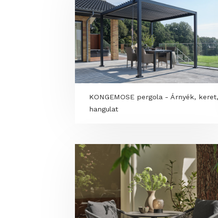
VitalSpa újdonságok 2026-ra 
részletek a még jobb wellness
élményért