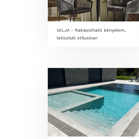
KONGEMOSE pergola - Árnyék, 
hangulat