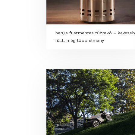
herQs füstmentes tűzrakó – 
füst, még több élmény