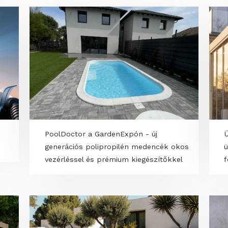
PoolDoctor a GardenExpón - új
generációs polipropilén medencék ok
vezérléssel és prémium kiegészítőkke