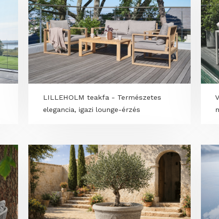
- prémium
Magyarországon először: RTK GPS-es
határolókábel nélküli autonóm
területfenntartás a Yarbótól