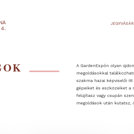
RTARÉNA
 2-3-4.
SÁGOK
A GardenExpón
megoldásokkal
szakma hazai k
gépeiket és e
felújítasz vag
megoldások utá