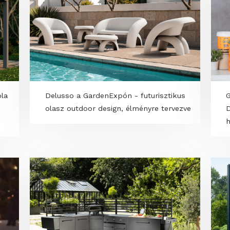
s pergola
Delusso a GardenExpón - futurisztiku
ssal és
olasz outdoor design, élményre tervez