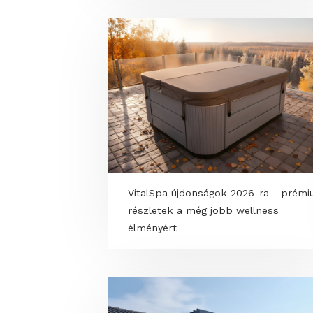
Kamado “feketeöves” hybrid gril
faszén vagy gáz, ahogy te szer