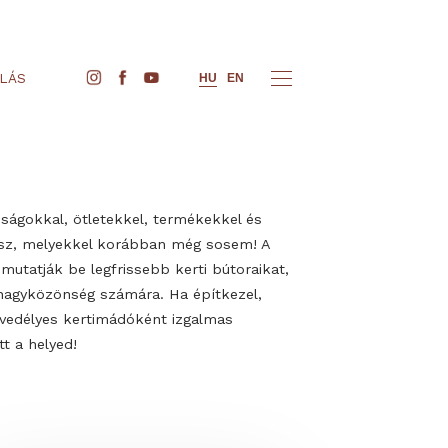
JEGYVÁSÁRLÁS
HU
EN
 olyan újdonságokkal, ötletekkel, termékekkel és
 találkozhatsz, melyekkel korábban még sosem! A
épviselői itt mutatják be legfrissebb kerti bútoraikat,
szközeiket a nagyközönség számára. Ha építkezel,
y csupán szenvedélyes kertimádóként izgalmas
n kutatsz, itt a helyed!