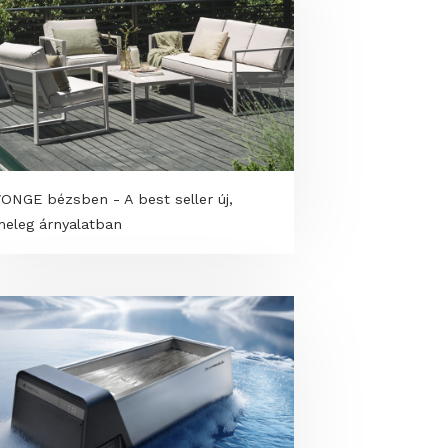
,
VARMING fotel - Barátságos forma,
maximális pihenés