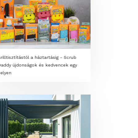
s
Grilltisztítástól a háztartásig - Scrub
ve
Daddy újdonságok és kedvencek egy
helyen