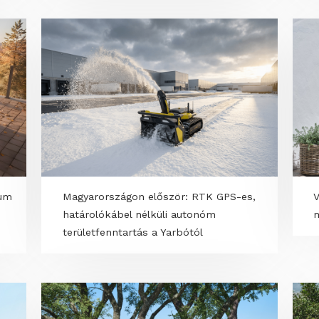
l -
Alba Essence - sajátmárkás műfű-
eted
premier a MERKBAU standján