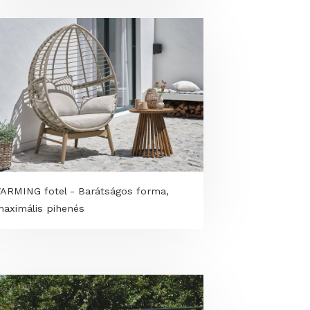
Dekorbeton a kertben - modern kültéri
terek padoktól a térburkolatokig