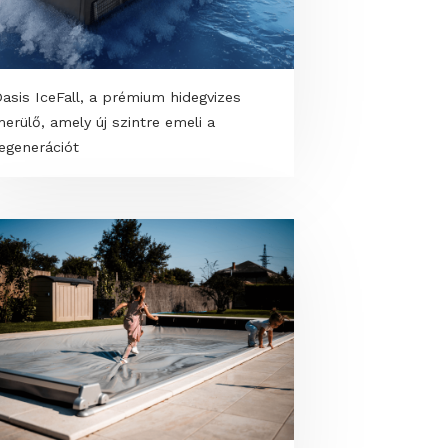
VONGE bézsben - A best seller új,
meleg árnyalatban