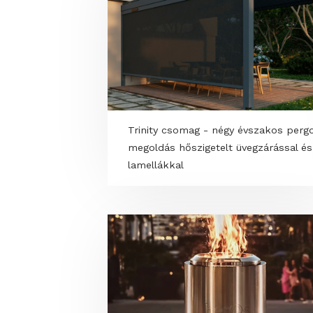
Trinity csomag - négy évszako
megoldás hőszigetelt üvegzárá
lamellákkal