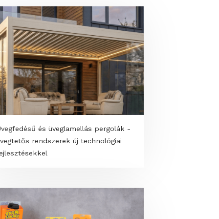
Üvegfedésű és üveglamellás pergolák -
os
üvegtetős rendszerek új technológiai
l
fejlesztésekkel