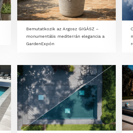
keret,
LILLEHOLM teakfa - Természetes
elegancia, igazi lounge-érzés