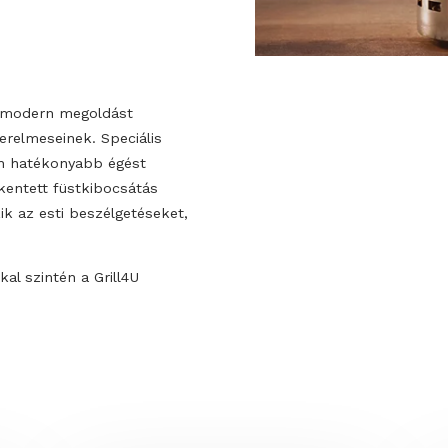
zrakói modern megoldást
akás szerelmeseinek. Speciális
nhetően hatékonyabb égést
n csökkentett füstkibocsátás
bé teszik az esti beszélgetéseket,
ést.
rakókkal szintén a Grill4U