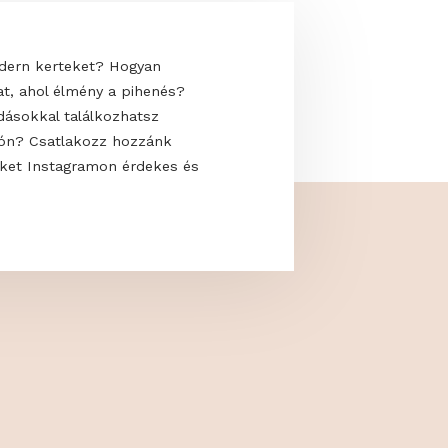
 uralják a modern kerteket? Hogyan
saját oázisodat, ahol élmény a pihenés?
kkal és megoldásokkal találkozhatsz
 a GardenExpón? Csatlakozz hozzánk
s kövess minket Instagramon érdekes és
artalmakért!