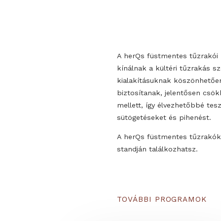
A herQs füstmentes tű
kínálnak a kültéri tűzr
kialakításuknak köszö
biztosítanak, jelentőse
mellett, így élvezhetőb
sütögetéseket és pihen
A herQs füstmentes tűz
standján találkozhatsz.