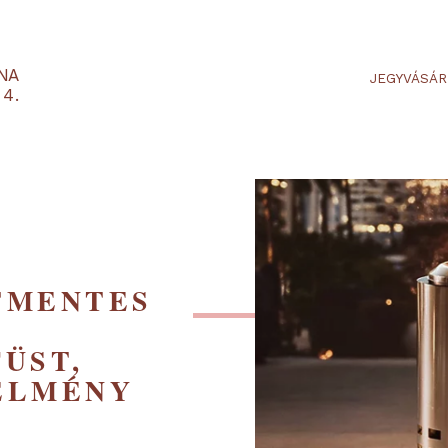
RTARÉNA
 2-3-4.
ÜSTMENTES
 –
 FÜST,
B ÉLMÉNY