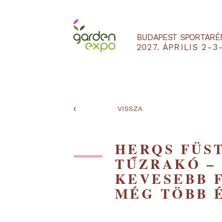
BUDAPEST SPO
2027. ÁPRILIS
‹
VISSZA
HERQS F
TŰZRAKÓ
KEVESEBB
MÉG TÖB