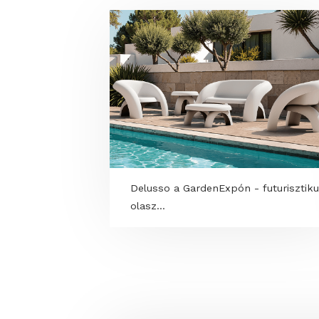
TOVÁBBI PROGRAM
Delusso a GardenExpón - futur
olasz...