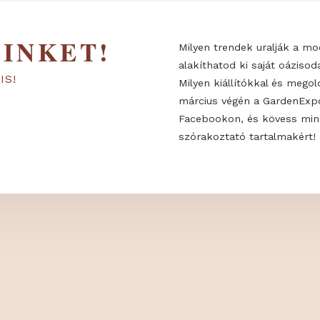
 MINKET!
Milyen trendek
alakíthatod ki 
KON IS!
Milyen kiállító
március végén
Facebookon, é
szórakoztató t