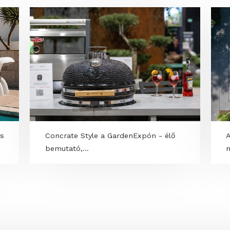
OK
isztikus
Concrate Style a GardenExpón - élő
bemutató,...