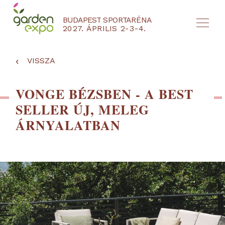
BUDAPEST SPORTARÉNA
2027. ÁPRILIS 2-3-4.
HU
EN
‹
VISSZA
VONGE BÉZSBEN - A BEST
SELLER ÚJ, MELEG
ÁRNYALATBAN
NYEREMÉNYJÁTÉK / REGISZTRÁCIÓ