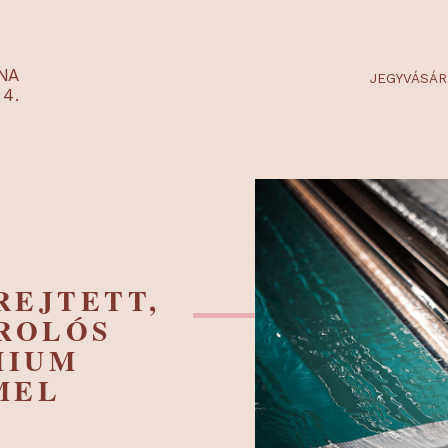
RTARÉNA
 2-3-4.
– REJTETT,
A ROLÓS
RÉMIUM
EMMEL