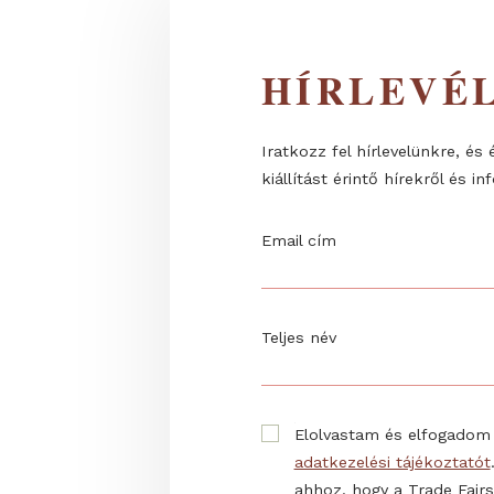
HÍRLEV
Iratkozz fel hírlevelünk
kiállítást érintő hírekrő
Email cím