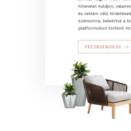
Teljes név
Elolvastam és elf
adatkezelési tájéko
ahhoz, hogy a Trade
hírlevelet küldjön,
és reklám célú hir
számomra, beleért
platformokon törté
FELIRATKOZ