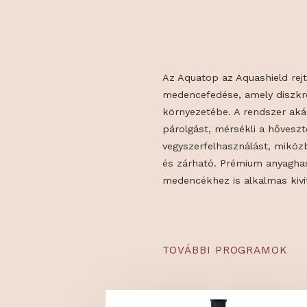
Az Aquatop az Aquashiel
medencefedése, amely 
környezetébe. A rendsz
párolgást, mérsékli a h
vegyszerfelhasználást, 
és zárható. Prémium an
medencékhez is alkalmas