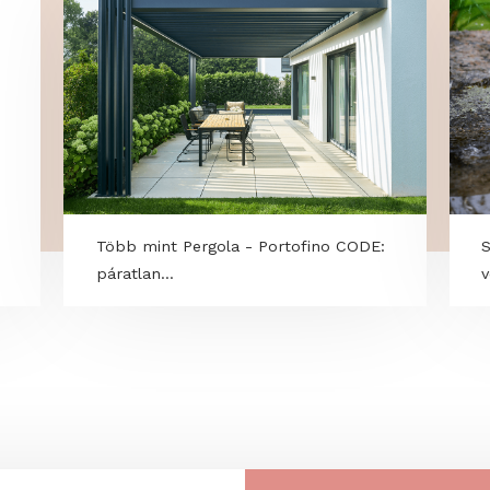
OK
l -
Több mint Pergola - Portofino CODE:
páratlan...