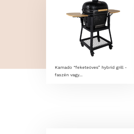
TOVÁBBI PROGRAM
Kamado “feketeöves” hybrid gril
faszén vagy...