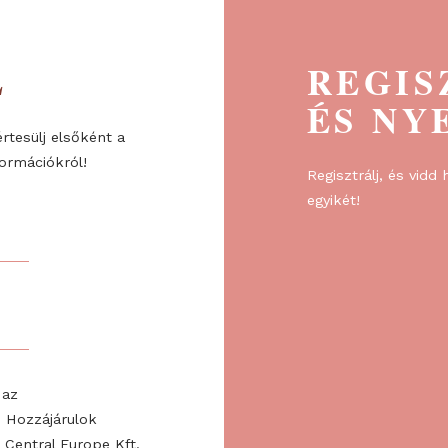
ÉL
R
ÉS
re, és értesülj elsőként a
l és információkról!
Regiszt
egyikét