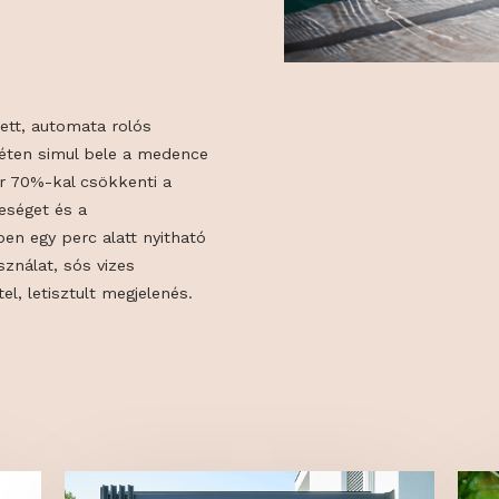
d rejtett, automata rolós
diszkréten simul bele a medence
er akár 70%-kal csökkenti a
őveszteséget és a
miközben egy perc alatt nyitható
yaghasználat, sós vizes
 kivitel, letisztult megjelenés.