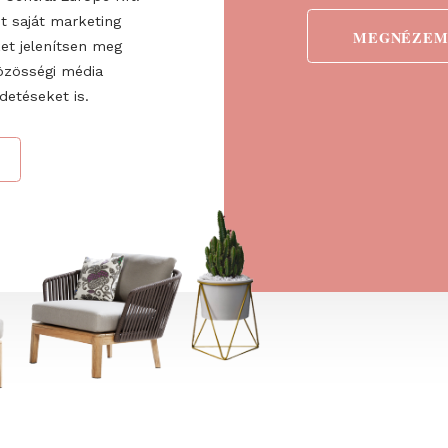
ogadom az
ztatót
. Hozzájárulok
 Fairs Central Europe Kft.
 valamint saját marketing
detéseket jelenítsen meg
ve a közösségi média
nő hirdetéseket is.
→
ÁS