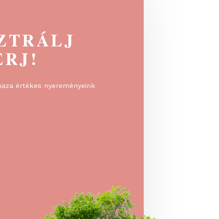
EGISZTRÁLJ
 NYERJ!
rálj, és vidd haza értékes nyereményeink
!