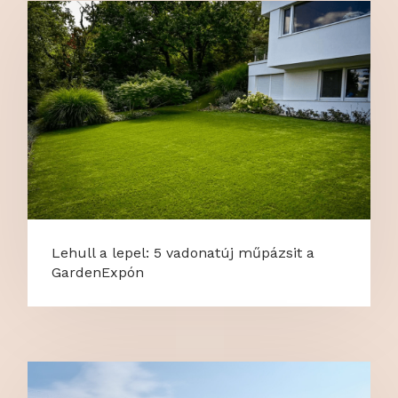
Lehull a lepel: 5 vadonatúj műpázsit a
GardenExpón