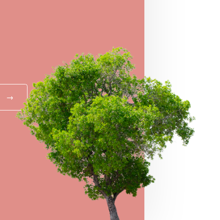
 NYERJ!
rálj, és vidd haza értékes nyereményeink
!
→
MEGNÉZEM