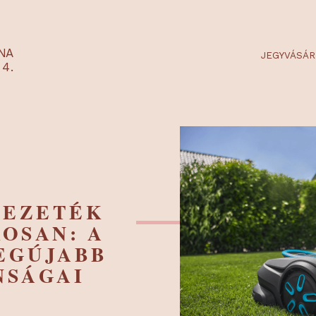
RTARÉNA
 2-3-4.
ÓVEZETÉK
OKOSAN: A
 LEGÚJABB
DONSÁGAI