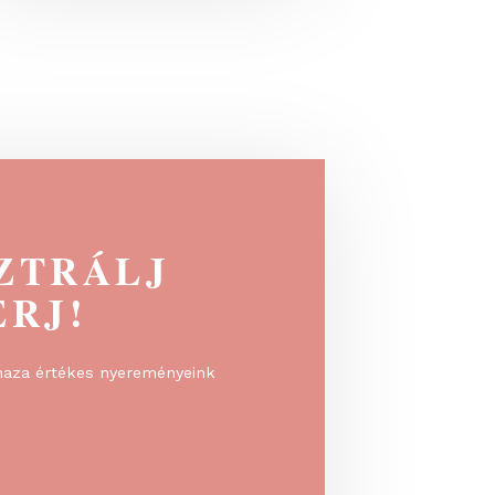
b
Regisztrálj előzetesen a Florárium
Kincsei...
EGISZTRÁLJ