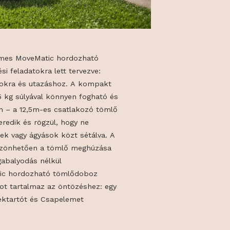
akt és kényelmes MoveMatic hordozható
özeli öntözési feladatokra lett tervezve:
yekre, teraszokra és utazáshoz. A kompakt
mlődoboz 3,5 kg súlyával könnyen fogható és
tözés közben – a 12,5m-es csatlakozó tömlő
 húzva letekeredik és rögzül, hogy ne
sze a cserepek vagy ágyások közt sétálva. A
unkciónak köszönhetően a tömlő meghúzása
usan, összegabalyodás nélkül
ik. A MoveMatic hordozható tömlődoboz