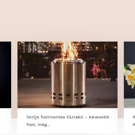
ecíz munkát végez, a smart
minden szükség
l pedig automatikusan beállítható a
Classic Öntöző
yan adatok felhasználásával, mint a
adapterrel.
kedési üteme optimalizálható is az.
OK