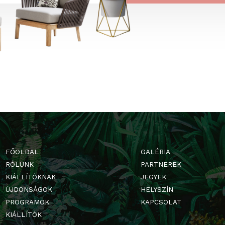
ve a közösségi média
nő hirdetéseket is.
→
ÁS