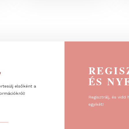
élgetés
herQs füstmentes tűzrakó – keveseb
füst, még...
ÉL
R