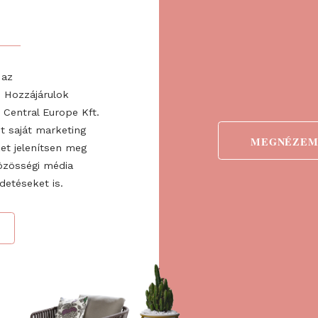
ÉS
re, és értesülj elsőként a
l és információkról!
Regiszt
egyikét
ogadom az
ztatót
. Hozzájárulok
 Fairs Central Europe Kft.
 valamint saját marketing
detéseket jelenítsen meg