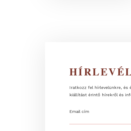
Jéghideg erő – Interaktív besz
dr....
HÍRLEV