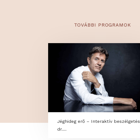
szegélyek mentén is pr
alkalmazás segítségéve
nyírási ütemterv, és ol
napszakok és a fű növe
TOVÁBBI PROGRAM