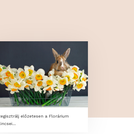
es tartozékot tartalmaz az öntözéshez: egy
fejet, készüléktartót és Csapelemet