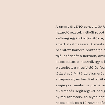
A smart SILENO sense
határolóvezeték nélküli
szükség egyéb kiegész
smart alkalmazásra. A 
beépített kamera ponto
tájékozódását a kertbe
kapcsolatot is használ, 
biztosított a megfelel
látásalapú MI tárgyfeli
a tárgyakat, és kerüli e