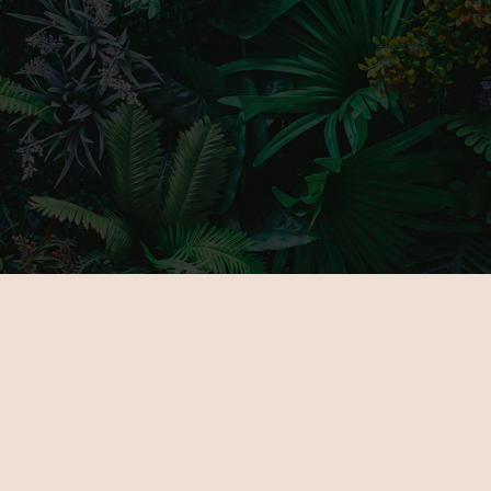
FŐOLDAL
GALÉRIA
RÓLUNK
PARTNERE
KIÁLLÍTÓKNAK
JEGYEK
ÚJDONSÁGOK
HELYSZÍN
PROGRAMOK
KAPCSOLA
KIÁLLÍTÓK