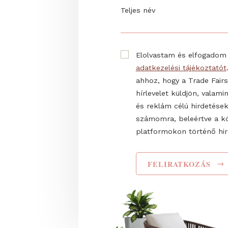
Iratkozz fel hírlevelünk
kiállítást érintő hírekrő
Email cím
Teljes név
Elolvastam és elf
adatkezelési tájéko
ahhoz, hogy a Trade
hírlevelet küldjön,
és reklám célú hir