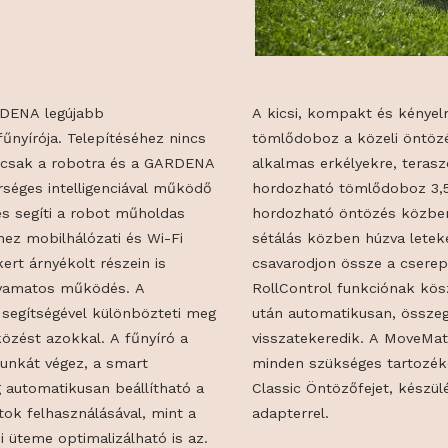
 a GARDENA legújabb
A kicsi, komp
 robotfűnyírója. Telepítéséhez nincs
tömlődoboz a k
ítőkre, csak a robotra és a GARDENA
alkalmas erkél
mesterséges intelligenciával működő
hordozható tö
sítja és segíti a robot műholdas
hordozható ön
n, amihez mobilhálózati és Wi-Fi
sétálás közben
így a kert árnyékolt részein is
csavarodjon ös
ő és folyamatos működés. A
RollControl f
smerés segítségével különbözteti meg
után automatik
l az ütközést azokkal. A fűnyíró a
visszatekered