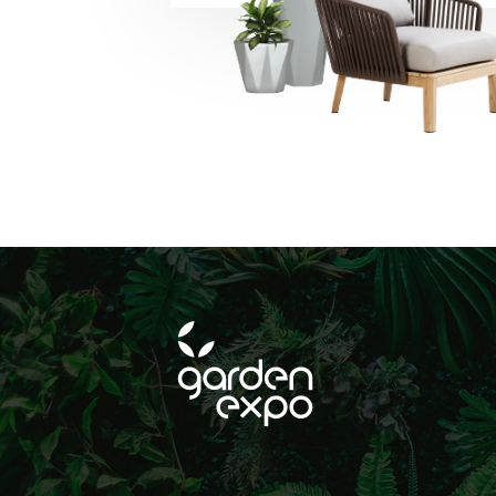
számomra, beleért
platformokon törté
FELIRATKOZ