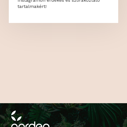
Instagramon érdekes és szórakoztató
tartalmakért!