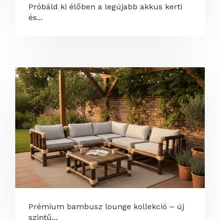
Próbáld ki élőben a legújabb akkus kerti
és...
Prémium bambusz lounge kollekció – új
szintű...