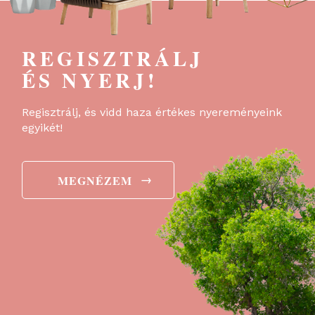
REGISZTRÁLJ
ÉS NYERJ!
Regisztrálj, és vidd haza értékes nyereményeink
egyikét!
→
MEGNÉZEM