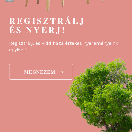
REGISZTRÁLJ
ÉS NYERJ!
Regisztrálj, és vidd haza értékes nyereményeink
egyikét!
→
MEGNÉZEM