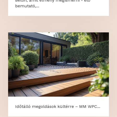
Beton, amit élmény megismerni - élő
bemutató,...
Időtálló megoldások kültérre – MM WPC...