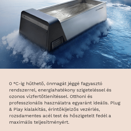
0 °C-ig hűthető, önmagát jéggé fagyasztó
rendszerrel, energiahatékony szigeteléssel és
ozonos vízfertőtlenítéssel. Otthoni és
professzionális használatra egyaránt ideális. Plug
& Play kialakítás, érintőkijelzős vezérlés,
rozsdamentes acél test és hőszigetelt fedél a
maximális teljesítményért.