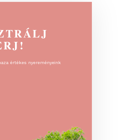
EGISZTRÁLJ
 NYERJ!
rálj, és vidd haza értékes nyereményeink
!