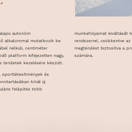
FENNTARTÁS
TÓL
K GPS-alapú autonóm
munkafolyamat 
zere első alkalommal mutatkozik be
rendszerrel, c
rolókábel nélküli, centiméter
megtérülést bi
l működő platform kifejezetten nagy,
számára.
ényes területek kezelésére készült.
arkok, sportlétesítmények és
kok fenntartásában kínál új
A moduláris felépítés több