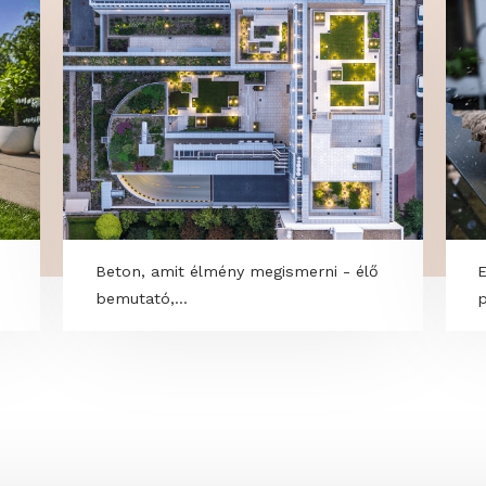
OK
: a
Beton, amit élmény megismerni - élő
bemutató,...