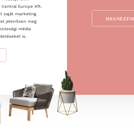
ogadom az
ztatót
. Hozzájárulok
 Fairs Central Europe Kft.
 valamint saját marketing
detéseket jelenítsen meg
ve a közösségi média
nő hirdetéseket is.
→
ÁS