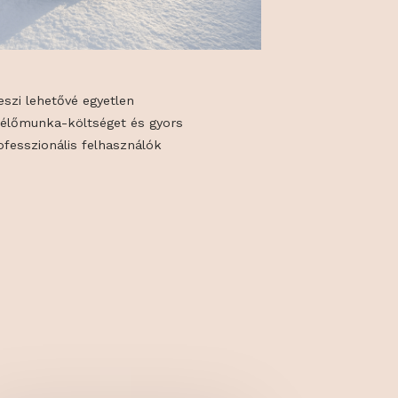
kiváltását teszi lehetővé egyetlen
sökkentve az élőmunka-költséget és gyors
ztosítva a professzionális felhasználók