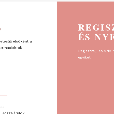
ÉL
R
ÉS
re, és értesülj elsőként a
l és információkról!
Regiszt
egyikét