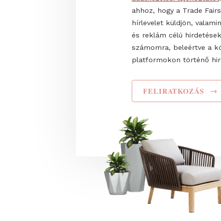
Teljes név
Elolvastam és elf
adatkezelési tájéko
ahhoz, hogy a Trade
hírlevelet küldjön,
és reklám célú hir
számomra, beleért
platformokon törté
FELIRATKOZ