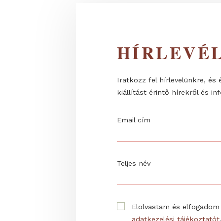
HÍRLEV
Iratkozz fel hírlevelünk
kiállítást érintő hírekrő
Email cím