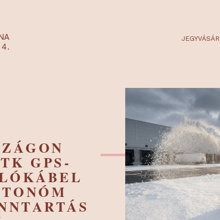
RTARÉNA
 2-3-4.
ORSZÁGON
 RTK GPS-
ÁROLÓKÁBEL
 AUTONÓM