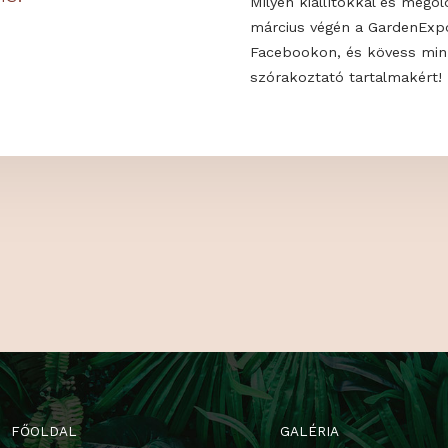
 MINKET!
Milyen trendek
alakíthatod ki 
KON IS!
Milyen kiállító
március végén
Facebookon, é
szórakoztató t