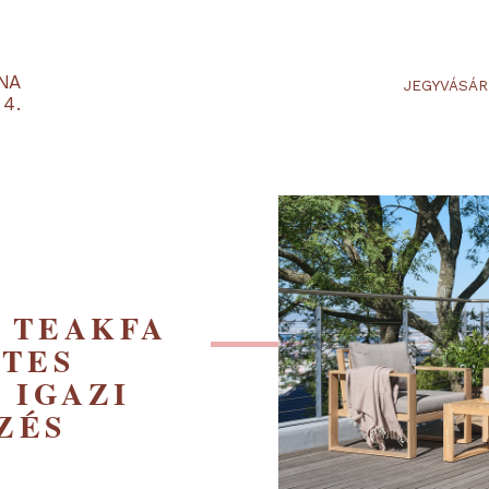
RTARÉNA
 2-3-4.
LM TEAKFA
SZETES
A, IGAZI
ÉRZÉS