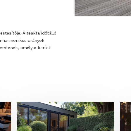
 megtestesítője. A teakfa időtálló
ák és a harmonikus arányok
ot teremtenek, amely a kertet
tja.
OK