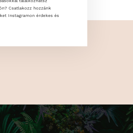
 uralják a modern kerteket? Hogyan
saját oázisodat, ahol élmény a pihenés?
kkal és megoldásokkal találkozhatsz
 a GardenExpón? Csatlakozz hozzánk
s kövess minket Instagramon érdekes és
artalmakért!