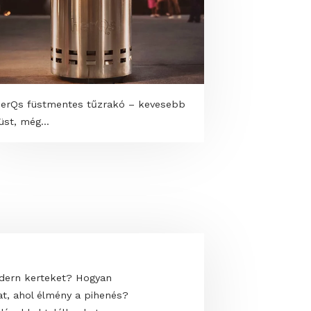
herQs füstmentes tűzrakó – kevesebb
füst, még...