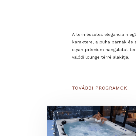
A természetes elegancia
karaktere, a puha párn
olyan prémium hangulat
valódi lounge térré alakí
TOVÁBBI PROGRAM