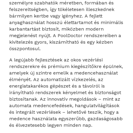
személyre szabhatók méretben, formában és
felszereltségben, így tökéletesen illeszkednek
bármilyen kertbe vagy igényhez. A fejlett
anyaghasználat hosszú élettartamot és minimális
karbantartást biztosít, miközben modern
megjelenést nyújt. A PoolDoctor rendszereiben a
kivitelezés gyors, kiszámítható és egy kézben
összpontosul.
A legújabb fejlesztések az okos vezérlési
rendszerekre és prémium kiegészítőkre épülnek,
amelyek új szintre emelik a medencehasználat
élményét. Az automatizált vízkezelés, az
energiatakarékos gépészet és a távolról is
irányítható rendszerek kényelmet és biztonságot
biztosítanak. Az innovatív megoldások – mint az
automata medencefedések, hangulatvilágítások
és integrált vezérlések – lehetővé teszik, hogy a
medence használata egyszerűbb, gazdaságosabb
és élvezetesebb legyen minden nap.