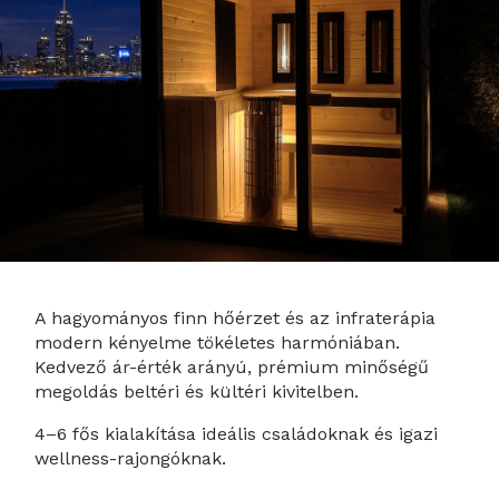
A hagyományos finn hőérzet és az infraterápia
modern kényelme tökéletes harmóniában.
Kedvező ár-érték arányú, prémium minőségű
megoldás beltéri és kültéri kivitelben.
4–6 fős kialakítása ideális családoknak és igazi
wellness-rajongóknak.