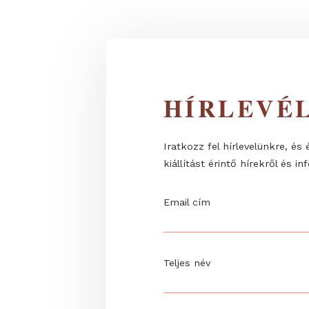
rovarvédelem...
HÍRLEV
Iratkozz fel hírlevelünk
kiállítást érintő hírekrő