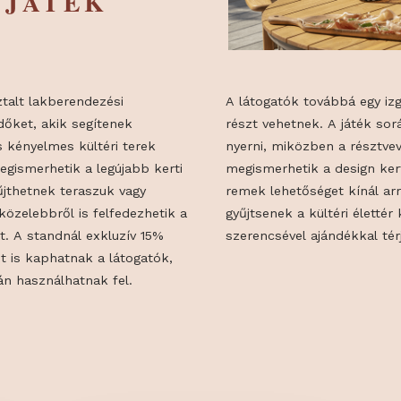
IÓ ÉS
NYJÁTÉK
 tapasztalt lakberendezési
A látogatók to
rdeklődőket, akik segítenek
részt vehetnek
ílusos és kényelmes kültéri terek
nyerni, miközb
atók megismerhetik a legújabb kerti
megismerhetik 
ket gyűjthetnek teraszuk vagy
remek lehetőség
, és közelebbről is felfedezhetik a
gyűjtsenek a kü
ásokat. A standnál exkluzív 15%
szerencsével aj
kupont is kaphatnak a látogatók,
ás során használhatnak fel.