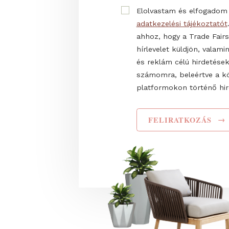
Email cím
Teljes név
Elolvastam és elf
adatkezelési tájéko
ahhoz, hogy a Trade
hírlevelet küldjön,
és reklám célú hir
számomra, beleért
platformokon törté