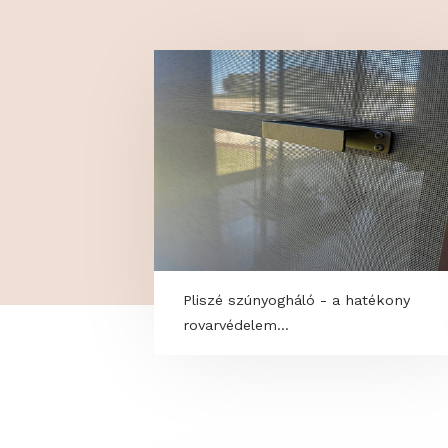
TOVÁBBI PROGRAM
Pliszé szúnyogháló - a hatékon