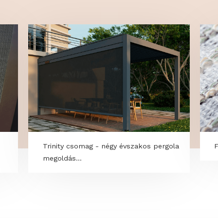
OK
y
Trinity csomag - négy évszakos pergo