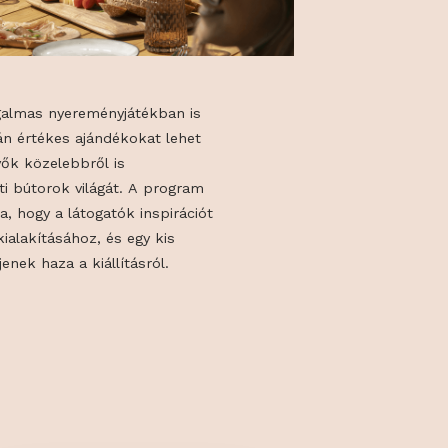
vábbá egy izgalmas nyereményjátékban is
. A játék során értékes ajándékokat lehet
en a résztvevők közelebbről is
a design kerti bútorok világát. A program
et kínál arra, hogy a látogatók inspirációt
ltéri élettér kialakításához, és egy kis
ándékkal térjenek haza a kiállításról.