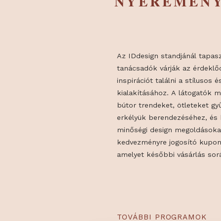
INSPIRÁC
NYEREMÉ
Az IDdesign standjánál
tanácsadók várják az é
inspirációt találni a st
kialakításához. A látog
bútor trendeket, ötlete
erkélyük berendezéséhez
minőségi design megold
kedvezményre jogosító 
amelyet későbbi vásárl