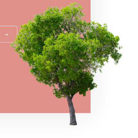
!
→
MEGNÉZEM