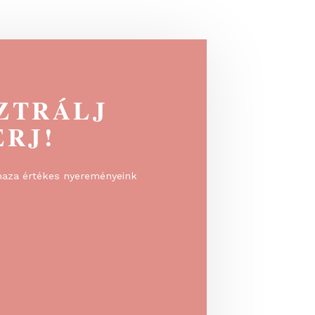
EGISZTRÁLJ
 NYERJ!
rálj, és vidd haza értékes nyereményeink