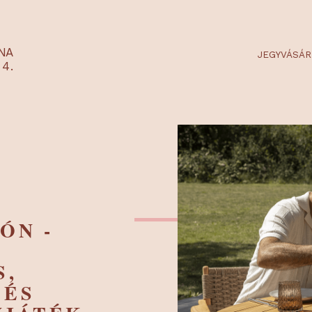
RTARÉNA
 2-3-4.
 A
XPÓN -
ES
DÁS,