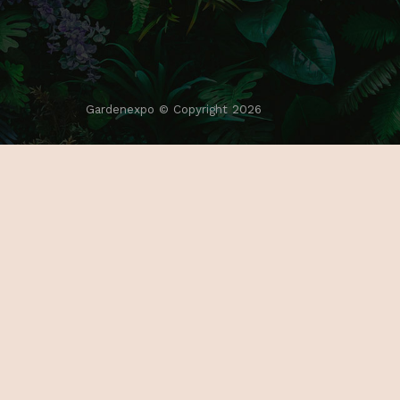
K
T
Gardenexpo © Copyright 2026