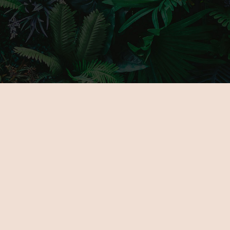
FŐOLDAL
GALÉRIA
RÓLUNK
PARTNERE
KIÁLLÍTÓKNAK
JEGYEK
ÚJDONSÁGOK
HELYSZÍN
PROGRAMOK
KAPCSOLA
KIÁLLÍTÓK