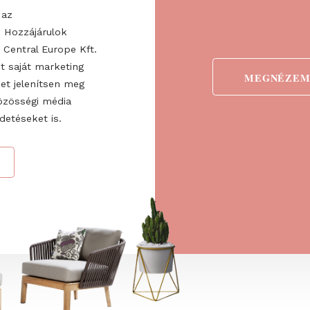
egyikét
ogadom az
ztatót
. Hozzájárulok
 Fairs Central Europe Kft.
 valamint saját marketing
detéseket jelenítsen meg
ve a közösségi média
nő hirdetéseket is.