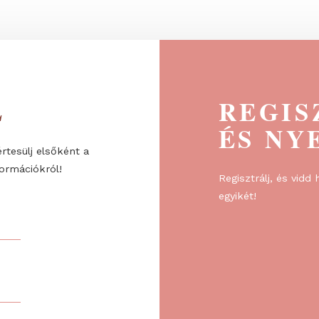
megoldás...
ÉL
R
ÉS
re, és értesülj elsőként a
l és információkról!
Regiszt