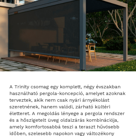
A Trinity csomag egy komplett, négy évszakban
használható pergola-koncepció, amelyet azoknak
terveztek, akik nem csak nyári árnyékolást
szeretnének, hanem valódi, zárható kültéri
életteret. A megoldás lényege a pergola rendszer
és a hőszigetelt üveg oldalzárás kombinációja,
amely komfortosabbá teszi a teraszt hűvösebb
időben, szelesebb napokon vagy változékony