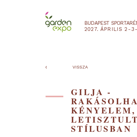
BUDAPEST SPO
2027. ÁPRILIS
‹
VISSZA
GILJA -
RAKÁSOL
KÉNYELE
LETISZT