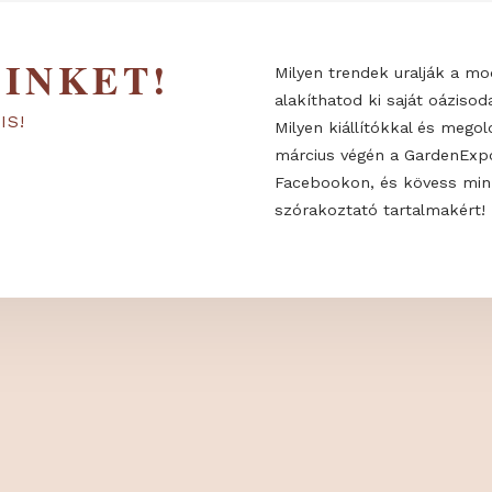
 MINKET!
Milyen trendek
alakíthatod ki 
KON IS!
Milyen kiállító
március végén
Facebookon, é
szórakoztató t