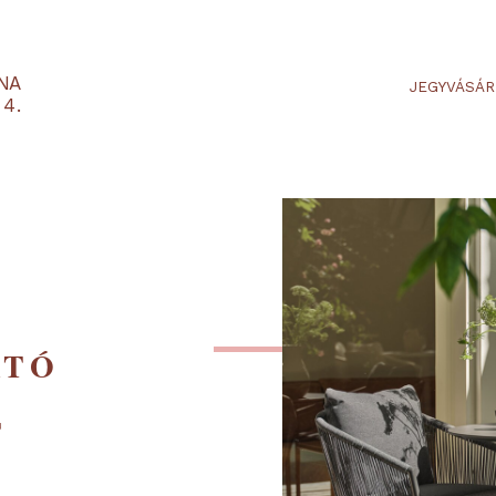
RTARÉNA
 2-3-4.
HATÓ
M,
ULT