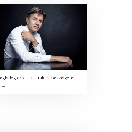
Jéghideg erő – Interaktív beszélgetés
dr....