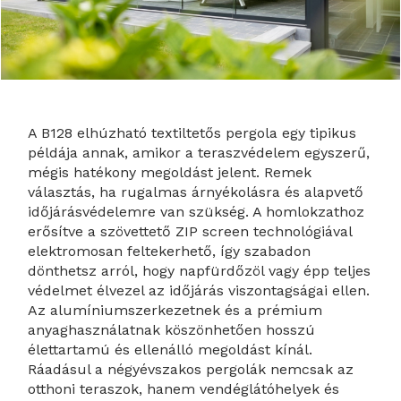
A B128 elhúzható textiltetős pergola egy tipikus
példája annak, amikor a teraszvédelem egyszerű,
mégis hatékony megoldást jelent. Remek
választás, ha rugalmas árnyékolásra és alapvető
időjárásvédelemre van szükség. A homlokzathoz
erősítve a szövettető ZIP screen technológiával
elektromosan feltekerhető, így szabadon
dönthetsz arról, hogy napfürdőzöl vagy épp teljes
védelmet élvezel az időjárás viszontagságai ellen.
Az alumíniumszerkezetnek és a prémium
anyaghasználatnak köszönhetően hosszú
élettartamú és ellenálló megoldást kínál.
Ráadásul a négyévszakos pergolák nemcsak az
otthoni teraszok, hanem vendéglátóhelyek és