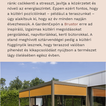
ránk: csökkenti a stresszt, javítja a közérzetet és
növeli az energiaszintet. Éppen ezért fontos, hogy
a kültéri pozícióinkat – például a teraszunkat –
úgy alakítsuk ki, hogy az év minden napján
élvezhessük. A GardenExpón a
Brustor
erre ad
inspiráló, izgalmas kültéri megoldásokat
pergolákkal, napvitorlákkal, kerti bútorokkal. A
stand meghívott sztárvendégei pedig a kültéri
függönyök lesznek, hogy teraszod valóban
pihenést és kikapcsolódást nyújtson a természet
lágy ölelésében egész évben.