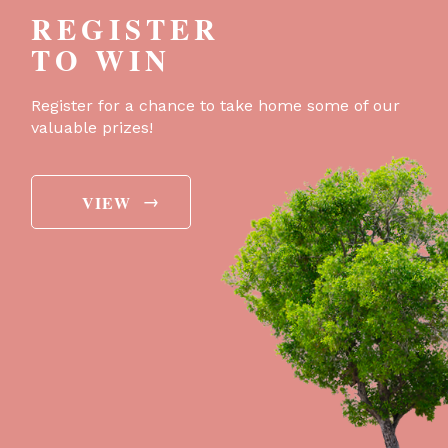
REGISTER
TO WIN
Register for a chance to take home some of our
valuable prizes!
→
VIEW