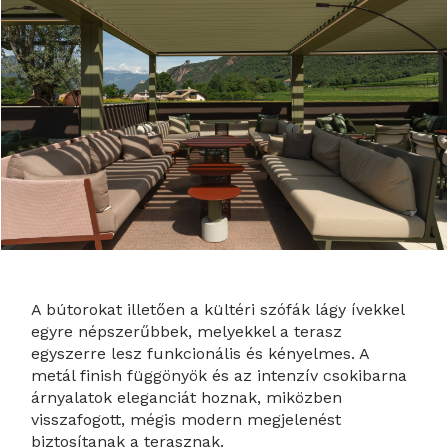
A bútorokat illetően a kültéri szófák lágy ívekkel
egyre népszerűbbek, melyekkel a terasz
egyszerre lesz funkcionális és kényelmes. A
metál finish függönyök és az intenzív csokibarna
árnyalatok eleganciát hoznak, miközben
visszafogott, mégis modern megjelenést
biztosítanak a terasznak.