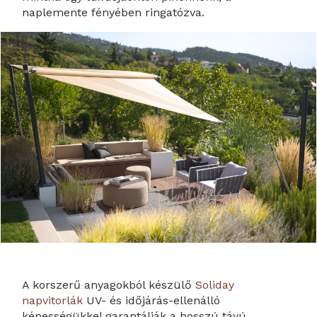
naplemente fényében ringatózva.
A korszerű anyagokból készülő
Soliday
napvitorlák
UV- és időjárás-ellenálló
képességükkel garantálják a hosszú távú