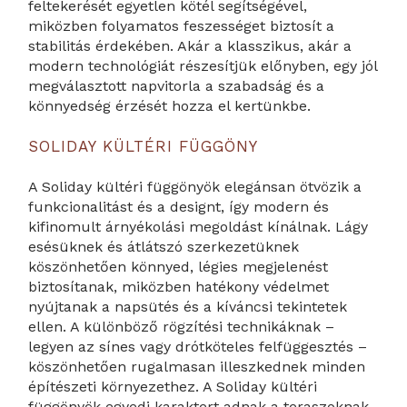
feltekerését egyetlen kötél segítségével,
miközben folyamatos feszességet biztosít a
stabilitás érdekében. Akár a klasszikus, akár a
modern technológiát részesítjük előnyben, egy jól
megválasztott napvitorla a szabadság és a
könnyedség érzését hozza el kertünkbe.
SOLIDAY KÜLTÉRI FÜGGÖNY
A Soliday kültéri függönyök elegánsan ötvözik a
funkcionalitást és a designt, így modern és
kifinomult árnyékolási megoldást kínálnak. Lágy
esésüknek és átlátszó szerkezetüknek
köszönhetően könnyed, légies megjelenést
biztosítanak, miközben hatékony védelmet
nyújtanak a napsütés és a kíváncsi tekintetek
ellen. A különböző rögzítési technikáknak –
legyen az sínes vagy drótköteles felfüggesztés –
köszönhetően rugalmasan illeszkednek minden
építészeti környezethez. A Soliday kültéri
függönyök egyedi karaktert adnak a teraszoknak