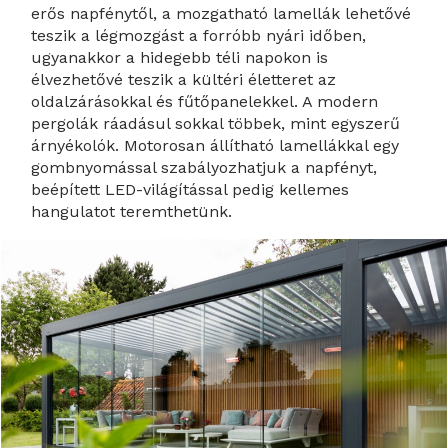
erős napfénytől, a mozgatható lamellák lehetővé
teszik a légmozgást a forróbb nyári időben,
ugyanakkor a hidegebb téli napokon is
élvezhetővé teszik a kültéri életteret az
oldalzárásokkal és fűtőpanelekkel. A modern
pergolák ráadásul sokkal többek, mint egyszerű
árnyékolók. Motorosan állítható lamellákkal egy
gombnyomással szabályozhatjuk a napfényt,
beépített LED-világítással pedig kellemes
hangulatot teremthetünk.