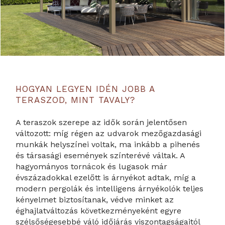
HOGYAN LEGYEN IDÉN JOBB A
TERASZOD, MINT TAVALY?
A teraszok szerepe az idők során jelentősen
változott: míg régen az udvarok mezőgazdasági
munkák helyszínei voltak, ma inkább a pihenés
és társasági események színterévé váltak. A
hagyományos tornácok és lugasok már
évszázadokkal ezelőtt is árnyékot adtak, míg a
modern pergolák és intelligens árnyékolók teljes
kényelmet biztosítanak, védve minket az
éghajlatváltozás következményeként egyre
szélsőségesebbé váló időjárás viszontagságaitól