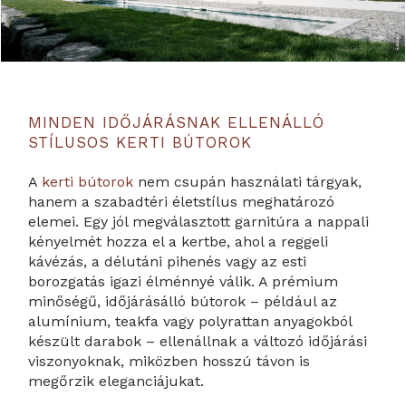
MINDEN IDŐJÁRÁSNAK ELLENÁLLÓ
STÍLUSOS KERTI BÚTOROK
A
kerti bútorok
nem csupán használati tárgyak,
hanem a szabadtéri életstílus meghatározó
elemei. Egy jól megválasztott garnitúra a nappali
kényelmét hozza el a kertbe, ahol a reggeli
kávézás, a délutáni pihenés vagy az esti
borozgatás igazi élménnyé válik. A prémium
minőségű, időjárásálló bútorok – például az
alumínium, teakfa vagy polyrattan anyagokból
készült darabok – ellenállnak a változó időjárási
viszonyoknak, miközben hosszú távon is
megőrzik eleganciájukat.