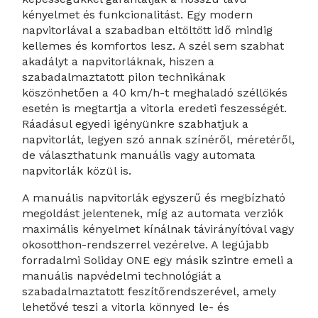
kényelmet és funkcionalitást. Egy modern
napvitorlával a szabadban eltöltött idő mindig
kellemes és komfortos lesz. A szél sem szabhat
akadályt a napvitorláknak, hiszen a
szabadalmaztatott pilon technikának
köszönhetően a 40 km/h-t meghaladó széllökés
esetén is megtartja a vitorla eredeti feszességét.
Ráadásul egyedi igényünkre szabhatjuk a
napvitorlát, legyen szó annak színéről, méretéről,
de választhatunk manuális vagy automata
napvitorlák közül is.
A manuális napvitorlák egyszerű és megbízható
megoldást jelentenek, míg az automata verziók
maximális kényelmet kínálnak távirányítóval vagy
okosotthon-rendszerrel vezérelve. A legújabb
forradalmi Soliday ONE egy másik szintre emeli a
manuális napvédelmi technológiát a
szabadalmaztatott feszítőrendszerével, amely
lehetővé teszi a vitorla könnyed le- és