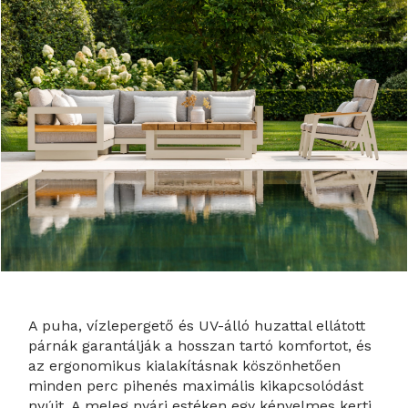
A puha, vízlepergető és UV-álló huzattal ellátott
párnák garantálják a hosszan tartó komfortot, és
az ergonomikus kialakításnak köszönhetően
minden perc pihenés maximális kikapcsolódást
nyújt. A meleg nyári estéken egy kényelmes kerti