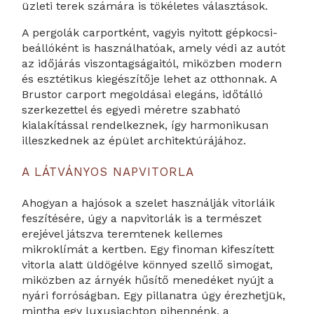
üzleti terek számára is tökéletes választások.
A pergolák carportként, vagyis nyitott gépkocsi-
beállóként is használhatóak, amely védi az autót
az időjárás viszontagságaitól, miközben modern
és esztétikus kiegészítője lehet az otthonnak. A
Brustor carport megoldásai elegáns, időtálló
szerkezettel és egyedi méretre szabható
kialakítással rendelkeznek, így harmonikusan
illeszkednek az épület architektúrájához.
A LÁTVÁNYOS NAPVITORLA
Ahogyan a hajósok a szelet használják vitorláik
feszítésére, úgy a napvitorlák is a természet
erejével játszva teremtenek kellemes
mikroklímát a kertben. Egy finoman kifeszített
vitorla alatt üldögélve könnyed szellő simogat,
miközben az árnyék hűsítő menedéket nyújt a
nyári forróságban. Egy pillanatra úgy érezhetjük,
mintha egy luxusjachton pihennénk, a