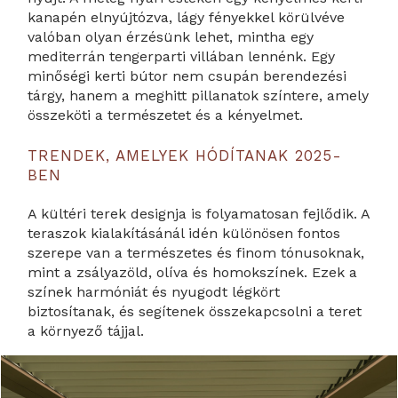
kanapén elnyújtózva, lágy fényekkel körülvéve
valóban olyan érzésünk lehet, mintha egy
mediterrán tengerparti villában lennénk. Egy
minőségi kerti bútor nem csupán berendezési
tárgy, hanem a meghitt pillanatok színtere, amely
összeköti a természetet és a kényelmet.
TRENDEK, AMELYEK HÓDÍTANAK 2025-
BEN
A kültéri terek designja is folyamatosan fejlődik. A
teraszok kialakításánál idén különösen fontos
szerepe van a természetes és finom tónusoknak,
mint a zsályazöld, olíva és homokszínek. Ezek a
színek harmóniát és nyugodt légkört
biztosítanak, és segítenek összekapcsolni a teret
a környező tájjal.