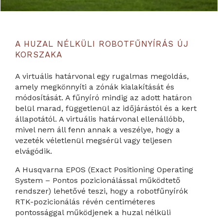
A HUZAL NÉLKÜLI ROBOTFŰNYÍRÁS ÚJ
KORSZAKA
A virtuális határvonal egy rugalmas megoldás,
amely megkönnyíti a zónák kialakítását és
módosítását. A fűnyíró mindig az adott határon
belül marad, függetlenül az időjárástól és a kert
állapotától. A virtuális határvonal ellenállóbb,
mivel nem áll fenn annak a veszélye, hogy a
vezeték véletlenül megsérül vagy teljesen
elvágódik.
A Husqvarna EPOS (Exact Positioning Operating
System – Pontos pozicionálással működtető
rendszer) lehetővé teszi, hogy a robotfűnyírók
RTK-pozicionálás révén centiméteres
pontossággal működjenek a huzal nélküli