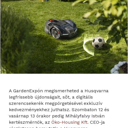
A GardenExpón megismerheted a Husqvarna
legfrissebb újdonságait, sőt, a digitális
szerencsekerék megpörgetésével exkluzív
kedvezményekhez juthatsz. Szombaton 12 és
vasárnap 13 órakor pedig Mihályfalvy István
kertészmérnök, az
Öko-Housing Kft.
CEO-ja