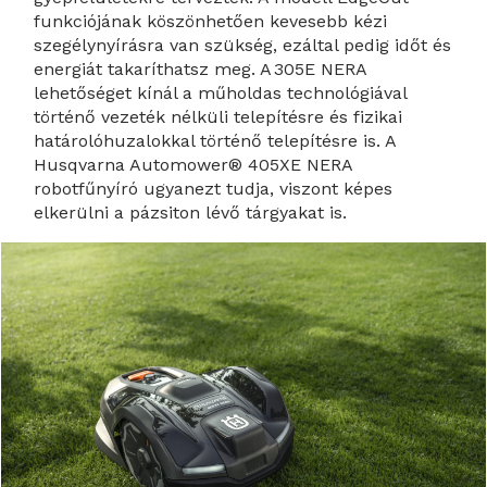
funkciójának köszönhetően kevesebb kézi
szegélynyírásra van szükség, ezáltal pedig időt és
energiát takaríthatsz meg.​ A 305E NERA
lehetőséget kínál a műholdas technológiával
történő vezeték nélküli telepítésre és fizikai
határolóhuzalokkal történő telepítésre is. A
Husqvarna Automower® 405XE NERA
robotfűnyíró ugyanezt tudja, viszont képes
elkerülni a pázsiton lévő tárgyakat is.