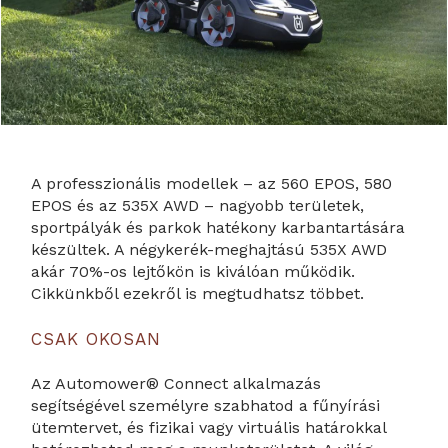
A professzionális modellek – az 560 EPOS, 580
EPOS és az 535X AWD – nagyobb területek,
sportpályák és parkok hatékony karbantartására
készültek. A négykerék-meghajtású 535X AWD
akár 70%-os lejtőkön is kiválóan működik.
Cikkünkből ezekről is megtudhatsz többet.
CSAK OKOSAN
Az Automower® Connect alkalmazás
segítségével személyre szabhatod a fűnyírási
ütemtervet, és fizikai vagy virtuális határokkal