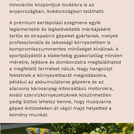
innovációs központjuk továbbra is az
anyaországban, Svédországban található.
A prémium kertápolási szegmens egyik
legismertebb és legkedveltebb márkájaként
tartós és strapabíró gépeket gyártanak, melyek
professzionális és lakossági környezetben is
kompromisszummentes minőséget kínálnak. A
sportpályáktól a kiskertekig gyakorlatilag minden
méretre, lejtésre és domborzatra megtalálhatod
a megfelelő terméket náluk. Nagy hangsúlyt
fektetnek a környezetbarát megoldásokra,
például az akkumulátoros gépekre és az
alacsony károsanyag-kibocsátású motorokra,
kiváló szervízkörnyezetüknek köszönhetően
pedig biztos lehetsz benne, hogy Husqvarna
géped évtizedeken át végzi majd helyetted a
kemény munkát.