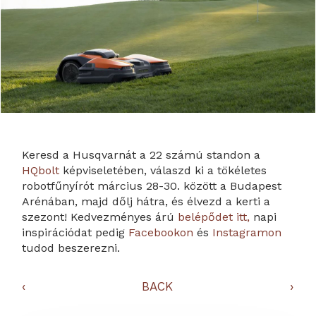
Keresd a Husqvarnát a 22 számú standon a
HQbolt
képviseletében, válaszd ki a tökéletes
robotfűnyírót március 28-30. között a Budapest
Arénában, majd dőlj hátra, és élvezd a kerti a
szezont! Kedvezményes árú
belépődet itt,
napi
inspirációdat pedig
Facebookon
és
Instagramon
tudod beszerezni.
‹
BACK
›