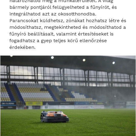
határozhatod meg a munkaterületet. A világ
bármely pontjáról felügyelheted a fűnyírót, és
integrálhatod azt az okosotthonodba.
Parancsokat küldhetsz, zónákat hozhatsz létre és
módosíthatsz, megtekintheted és módosíthatod a
fűnyíró beállításait, valamint értesítéseket is
fogadhatsz a gyep teljes körű ellenőrzése
érdekében.