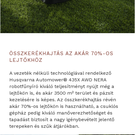
ÖSSZKERÉKHAJTÁS AZ AKÁR 70%-OS
LEJTŐKHÖZ
A vezeték nélküli technológiával rendelkező
Husqvarna Automower® 435X AWD NERA
robotfűnyíró kiváló teljesítményt nyújt még a
lejtőkön is, és akár 3500 m² terület és pázsit
kezelésére is képes. Az összkerékhajtás révén
akár 70%-os lejtőkön is használható, a csuklós
gépház pedig kiváló manőverezhetőséget és
tapadást biztosít a nagy igénybevételt jelentő
terepeken és szűk átjárókban.