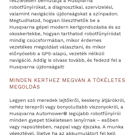
részletesen bemutatja a Husqvarna
robotfűnyírókat, a diagnosztikai, szervizelési,
valamint navigációs újdonságokat a színpadon.
Megtudhatod, hogyan illeszthetők be a
Husqvarna gépei modern kertgondozásba és az
okoskertekbe, hogyan tarthatod robotfűnyíródat
mindig csúcsformában, mikor érdemes
vezetékes megoldást választani, és mikor
előnyösebb a GPS-alapú, vezeték nélküli
navigáció. Addig is olvass tovább, és fedezd fel a
Husqvarna újdonságait!
MINDEN KERTHEZ MEGVAN A TÖKÉLETES
MEGOLDÁS
Legyen szó meredek lejtőkről, keskeny átjárókról,
nehéz terepről vagy bonyolultabb viszonyokról, a
Husqvarna Automower® legújabb robotfűnyírói
minden gyepet tökéletesen lenyírnak – esőben
vagy napsütésben, nappal vagy éjszaka. A munka
végeztével, illetve ha az akkumulátort fel kell