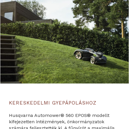
KERESKEDELMI GYEPÁPOLÁSHOZ
Husqvarna Automower® 560 EPOS® modellt
kifejezetten intézmények, önkormányzatok
számára fejlesztették ki. A fűnyírót a maximális