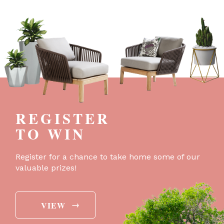
REGISTER
TO WIN
Register for a chance to take home some of our
valuable prizes!
→
VIEW