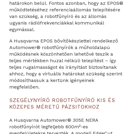
határokon belül. Fontos azonban, hogy az EPOS®
működtetéséhez referenciaállomás telepítésére
van szükség, a robotfűnyíró és az állomás
ugyanis rádiófrekvenciákkal kommunikál
egymással.
A Husqvarna EPOS bővítőkészlettel rendelkező
Automower® robotfűnyírók a műholdalapú
működésnek köszönhetően lehetővé teszik a
teljes mértékben huzal nélküli telepítést – így
teljes rugalmasságot és irányítást biztosítanak
ahhoz, hogy a virtuális határokat szükség szerint
módosíthassuk a kertünk igényeinek
megfelelően.
SZEGÉLYNYÍRÓ ROBOTFŰNYÍRÓ KIS ÉS
KÖZEPES MÉRETŰ PÁZSITOKHOZ
A Husqvarna Automower® 305E NERA
robotfűnyírót legfeljebb 600m²-es
gyepfelületekre tervezték. A modell EdgeCut