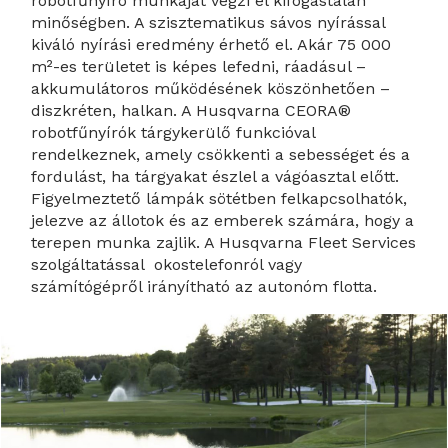
robotfűnyíró munkáját végzi el kifogástalan
minőségben. A szisztematikus sávos nyírással
kiváló nyírási eredmény érhető el. Akár 75 000
m²-es területet is képes lefedni, ráadásul –
akkumulátoros működésének köszönhetően –
diszkréten, halkan. A Husqvarna CEORA®
robotfűnyírók tárgykerülő funkcióval
rendelkeznek, amely csökkenti a sebességet és a
fordulást, ha tárgyakat észlel a vágóasztal előtt.
Figyelmeztető lámpák sötétben felkapcsolhatók,
jelezve az állotok és az emberek számára, hogy a
terepen munka zajlik. A Husqvarna Fleet Services
szolgáltatással okostelefonról vagy
számítógépről irányítható az autonóm flotta.