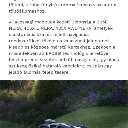
tölteni, a robotfűnyíró automatikusan visszatér a
töltőállomáshoz.
A lakossági modellek között újdonság a 305E
NERA, 405X E NERA, 435X AWD NERA, amelyek
okosfunkcióikkal és fejlett navigációs
rendszerükkel tökéletes választást jelentenek
kisebb és közepes méretű kertekhez. Ezekben a
modellekben az EPOS® technológia lehetővé
teszi a precíz vezeték nélküli navigációt, így nincs
szükség fizikai határoló kábelekre, csupán egy
jeladó állomás telepítésére.