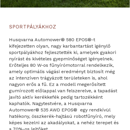
SPORTPÁLYÁKHOZ
Husqvarna Automower® 580 EPOS®-t
kifejezetten olyan, nagy karbantartást igénylő
sportpályákhoz fejlesztették ki, amelyek gyakori
nyírást és kivételes gyepminőséget igényelnek.
Erőteljes 80 W-os fűnyírómotorral rendelkezik,
amely optimális vágási eredményt biztosít még
az intenzíven trágyázott területeken is, ahol
nagyon erős a fű. Ez a modell megerősített
gumírozott előlappal van felszerelve, a tapadást
javító aktív kerékkefék pedig tartozékként
kaphatók. Nagytestvére, a Husqvarna
Automower® 535 AWD EPOS® egy rendkívül
hatékony, összkerék-hajtású robotfűnyíró, mely
képes kezelni az akadályokat, a nehéz terepet és
a 70%-os lejtőket.