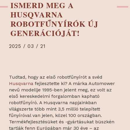
ISMERD MEG A
HUSQVARNA
ROBOTFŰNYÍRÓK ÚJ
GENERÁCIÓJÁT!
2025 / 03 / 21
Tudtad, hogy az első robotfűnyírót a svéd
Husqvarna
fejlesztette ki? A márka Automower
nevű modellje 1995-ben jelent meg, ez volt az
első kereskedelmi forgalomban kapható
robotfűnyíró. A Husqvarna napjainkban
világszerte több mint 3,5 millió telepített
fűnyíróval van jelen, közel 100 országban.
Termékfejlesztésüket és -gyártásukat büszkén
tartják fenn Európában már 30 éve – az