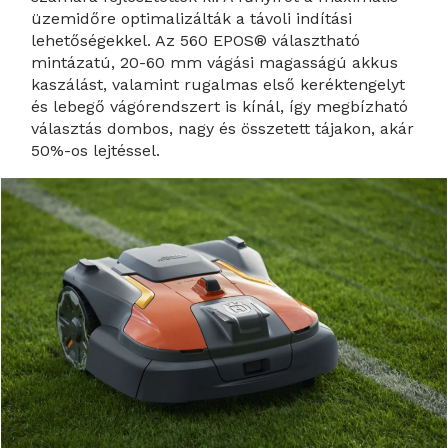
üzemidőre optimalizálták a távoli indítási
lehetőségekkel. Az 560 EPOS® választható
mintázatú, 20-60 mm vágási magasságú akkus
kaszálást, valamint rugalmas első keréktengelyt
és lebegő vágórendszert is kínál, így megbízható
választás dombos, nagy és összetett tájakon, akár
50%-os lejtéssel.