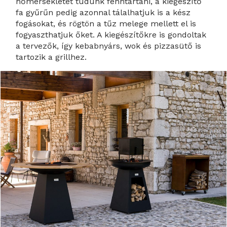
hőmérsékletet tudunk fenntartani, a kiegészítő
fa gyűrűn pedig azonnal tálalhatjuk is a kész
fogásokat, és rögtön a tűz melege mellett el is
fogyaszthatjuk őket. A kiegészítőkre is gondoltak
a tervezők, így kebabnyárs, wok és pizzasütő is
tartozik a grillhez.