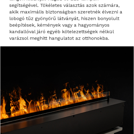
segítségével. Tökéletes választás azok számára,
akik maximális biztonságban szeretnék élvezni a
lobogó tűz gyönyörű látványát, hiszen bonyolult
beépítések, kémények vagy a hagyományos
kandallóval járó egyéb kötelezettségek nélkül
varázsol meghitt hangulatot az otthonokba.