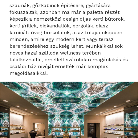
szaunák, gőzkabinok építésére, gyártására
fókuszáltak, azonban ma már a paletta részét
képezik a nemzetközi design díjas kerti bútorok,
kerti grillek, biokandallók, pergolák, olasz
laminált üveg burkolatok, azaz tulajdonképpen
minden, amire egy modern kert vagy terasz
berendezéséhez szükség lehet. Munkáikkal sok
neves hazai szálloda wellness terében
találkozhattál, emellett számtalan magánlakás és
családi ház nívóját emelték már komplex
megoldásaikkal.