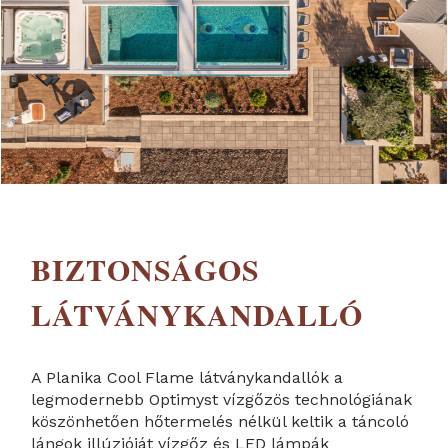
BIZTONSÁGOS
LÁTVÁNYKANDALLÓ
A Planika Cool Flame látványkandallók a
legmodernebb Optimyst vízgőzös technológiának
köszönhetően hőtermelés nélkül keltik a táncoló
lángok illúzióját vízgőz és LED lámpák