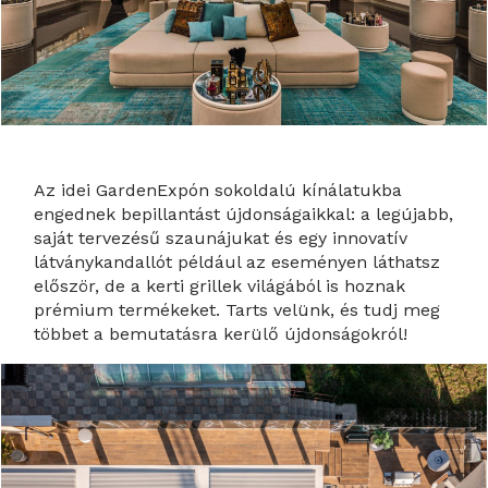
Az idei GardenExpón sokoldalú kínálatukba
engednek bepillantást újdonságaikkal: a legújabb,
saját tervezésű szaunájukat és egy innovatív
látványkandallót például az eseményen láthatsz
először, de a kerti grillek világából is hoznak
prémium termékeket. Tarts velünk, és tudj meg
többet a bemutatásra kerülő újdonságokról!