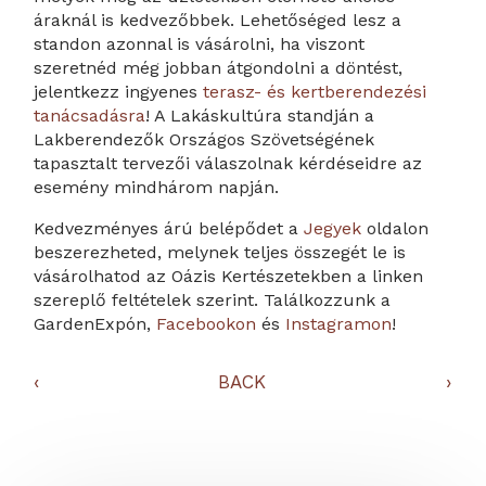
áraknál is kedvezőbbek. Lehetőséged lesz a
standon azonnal is vásárolni, ha viszont
szeretnéd még jobban átgondolni a döntést,
jelentkezz ingyenes
terasz- és kertberendezési
tanácsadásra
! A Lakáskultúra standján a
Lakberendezők Országos Szövetségének
tapasztalt tervezői válaszolnak kérdéseidre az
esemény mindhárom napján.
Kedvezményes árú belépődet a
Jegyek
oldalon
beszerezheted, melynek teljes összegét le is
vásárolhatod az Oázis Kertészetekben a linken
szereplő feltételek szerint. Találkozzunk a
GardenExpón,
Facebookon
és
Instagramon
!
‹
BACK
›