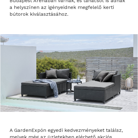
Budapest Arénában várnak, és tanácsot is adnak
a helyszínen az igényeidnek megfelelő kerti
bútorok kiválasztásához.
A GardenExpón egyedi kedvezményeket találsz,
melyek még az üzletekben elérhető akciós