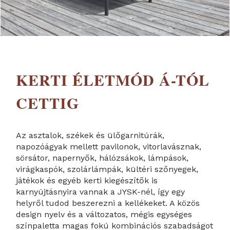
KERTI ÉLETMÓD Á-TÓL
CETTIG
Az asztalok, székek és ülőgarnitúrák,
napozóágyak mellett pavilonok, vitorlavásznak,
sörsátor, napernyők, hálózsákok, lámpások,
virágkaspók, szolárlámpák, kültéri szőnyegek,
játékok és egyéb kerti kiegészítők is
karnyújtásnyira vannak a JYSK-nél, így egy
helyről tudod beszerezni a kellékeket. A közös
design nyelv és a változatos, mégis egységes
színpaletta magas fokú kombinációs szabadságot