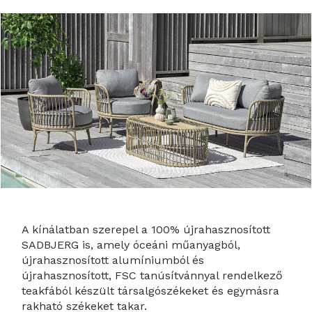
A kínálatban szerepel a 100% újrahasznosított
SADBJERG is, amely óceáni műanyagból,
újrahasznosított alumíniumból és
újrahasznosított, FSC tanúsítvánnyal rendelkező
teakfából készült társalgószékeket és egymásra
rakható székeket takar.