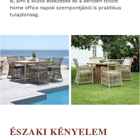
is, ami a közös étkezések és a kertben töltött
home office napok szempontjából is praktikus
tulajdonság.
ÉSZAKI KÉNYELEM