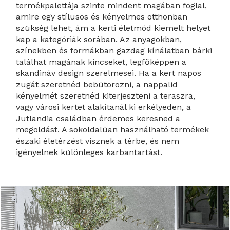
termékpalettája szinte mindent magában foglal,
amire egy stílusos és kényelmes otthonban
szükség lehet, ám a kerti életmód kiemelt helyet
kap a kategóriák sorában. Az anyagokban,
színekben és formákban gazdag kínálatban bárki
találhat magának kincseket, legfőképpen a
skandináv design szerelmesei. Ha a kert napos
zugát szeretnéd bebútorozni, a nappalid
kényelmét szeretnéd kiterjeszteni a teraszra,
vagy városi kertet alakítanál ki erkélyeden, a
Jutlandia családban érdemes keresned a
megoldást. A sokoldalúan használható termékek
északi életérzést visznek a térbe, és nem
igényelnek különleges karbantartást.