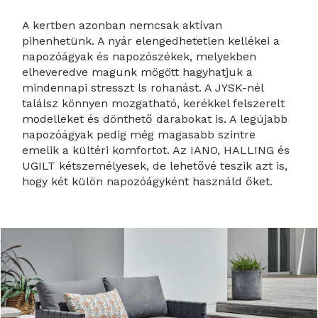
A kertben azonban nemcsak aktívan
pihenhetünk. A nyár elengedhetetlen kellékei a
napozóágyak és napozószékek, melyekben
elheveredve magunk mögött hagyhatjuk a
mindennapi stresszt ls rohanást. A JYSK-nél
találsz könnyen mozgatható, kerékkel felszerelt
modelleket és dönthető darabokat is. A legújabb
napozóágyak pedig még magasabb szintre
emelik a kültéri komfortot. Az IANO, HALLING és
UGILT kétszemélyesek, de lehetővé teszik azt is,
hogy két külön napozóágyként használd őket.