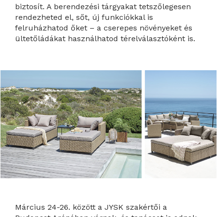
biztosít. A berendezési tárgyakat tetszőlegesen
rendezheted el, sőt, új funkciókkal is
felruházhatod őket – a cserepes növényeket és
ültetőládákat használhatod térelválasztóként is.
Március 24-26. között a JYSK szakértői a