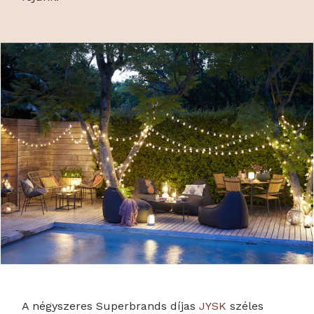
A négyszeres Superbrands díjas
JYSK
széles