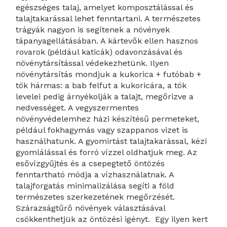
egészséges talaj, amelyet komposztálással és
talajtakarással lehet fenntartani. A természetes
trágyák nagyon is segítenek a növények
tápanyagellátásában. A kártevők ellen hasznos
rovarok (például katicák) odavonzásával és
növénytársítással védekezhetünk. Ilyen
növénytársítás mondjuk a kukorica + futóbab +
tök hármas: a bab felfut a kukoricára, a tök
levelei pedig árnyékolják a talajt, megőrizve a
nedvességet. A vegyszermentes
növényvédelemhez házi készítésű permeteket,
például fokhagymás vagy szappanos vizet is
használhatunk. A gyomirtást talajtakarással, kézi
gyomlálással és forró vízzel oldhatjuk meg. Az
esővízgyűjtés és a csepegtető öntözés
fenntartható módja a vízhasználatnak. A
talajforgatás minimalizálása segíti a föld
természetes szerkezetének megőrzését.
Szárazságtűrő növények választásával
csökkenthetjük az öntözési igényt. Egy ilyen kert