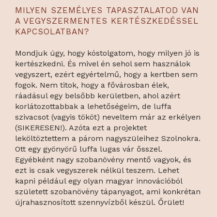
MILYEN SZEMÉLYES TAPASZTALATOD VAN
A VEGYSZERMENTES KERTÉSZKEDÉSSEL
KAPCSOLATBAN?
Mondjuk úgy, hogy kóstolgatom, hogy milyen jó is
kertészkedni. És mivel én sehol sem használok
vegyszert, ezért egyértelmű, hogy a kertben sem
fogok. Nem titok, hogy a fővárosban élek,
ráadásul egy belsőbb kerületben, ahol azért
korlátozottabbak a lehetőségeim, de luffa
szivacsot (vagyis tököt) neveltem már az erkélyen
(SIKERESEN!). Azóta ezt a projektet
leköltöztettem a párom nagyszüleihez Szolnokra.
Ott egy gyönyörű luffa lugas vár ősszel.
Egyébként nagy szobanövény mentő vagyok, és
ezt is csak vegyszerek nélkül teszem. Lehet
kapni például egy olyan magyar innovációból
született szobanövény tápanyagot, ami konkrétan
újrahasznosított szennyvízből készül. Őrület!