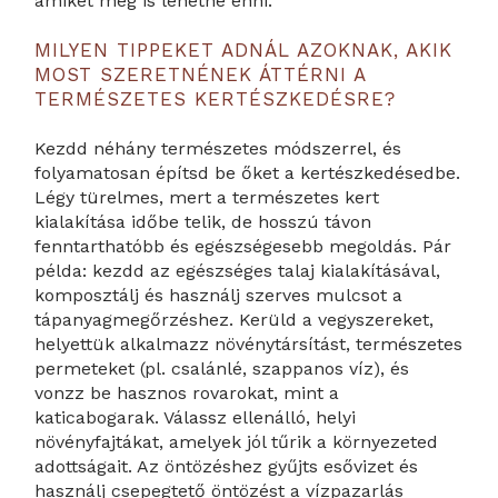
amiket meg is lehetne enni.
MILYEN TIPPEKET ADNÁL AZOKNAK, AKIK
MOST SZERETNÉNEK ÁTTÉRNI A
TERMÉSZETES KERTÉSZKEDÉSRE?
Kezdd néhány természetes módszerrel, és
folyamatosan építsd be őket a kertészkedésedbe.
Légy türelmes, mert a természetes kert
kialakítása időbe telik, de hosszú távon
fenntarthatóbb és egészségesebb megoldás. Pár
példa: kezdd az egészséges talaj kialakításával,
komposztálj és használj szerves mulcsot a
tápanyagmegőrzéshez. Kerüld a vegyszereket,
helyettük alkalmazz növénytársítást, természetes
permeteket (pl. csalánlé, szappanos víz), és
vonzz be hasznos rovarokat, mint a
katicabogarak. Válassz ellenálló, helyi
növényfajtákat, amelyek jól tűrik a környezeted
adottságait. Az öntözéshez gyűjts esővizet és
használj csepegtető öntözést a vízpazarlás