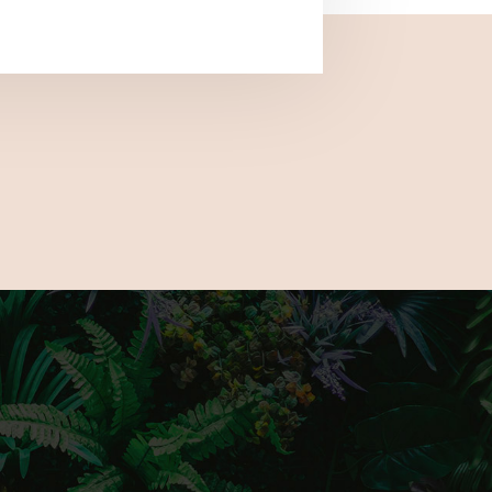
acebook and Instagram for updates on
e the latest gardening trends, a number
cks and much more to fully prepare you for
nd only outdoor living show.