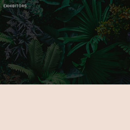
MAIN PAGE
GALLERY
ABOUT US
PARTNERS
FOR EXHIBITORS
TICKETS
NOVELTIES
VENUE
PROGRAMOK
CONTACT
EXHIBITORS