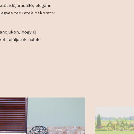
támaszaik kiemelik virágaid szépségét és
egy relaxáló kerti oázis kialakítását
yen rögzíthető, időjárásálló, elegáns
iztosítják az egyes területek dekoratív
szeretettel standjukon, hogy új
 kerti ötleteket találjatok náluk!