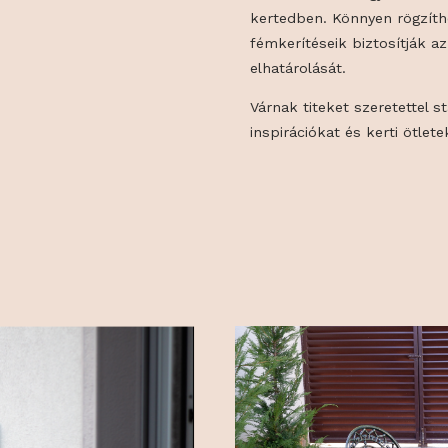
színvonalát.
Dekoratív virág
lehetővé teszik 
kertedben. Könn
fémkerítéseik b
elhatárolását.
Várnak titeket 
inspirációkat és