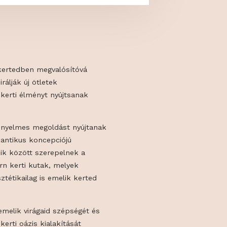
u célja, hogy kertedben megvalósítóvá
seidet, inspirálják új ötletek
 és minőségi kerti élményt nyújtsanak
nak.
 stílusos és kényelmes megoldást nyújtanak
 mind a romantikus koncepciójú
melt termékeik között szerepelnek a
ikus és modern kerti kutak, melyek
usak, de esztétikailag is emelik kerted