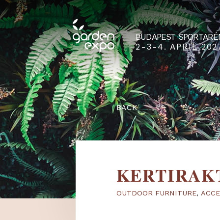
BUDAPEST SPO
2-3-4. APRIL
‹
BACK
KERTIR
OUTDOOR FURNITURE