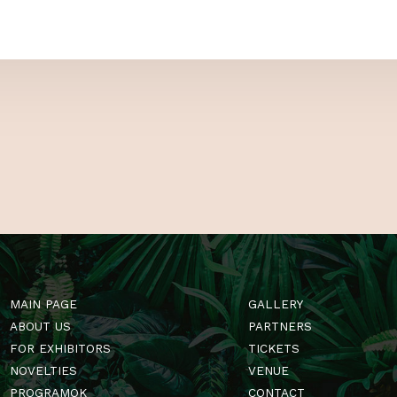
 US
Follow us on F
GardenExpo! Se
of tips and tri
Hungary’s one a