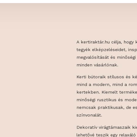
A kertiraktár.h
tegyék elképzelé
megvalósítását
minden vásárló
Kerti bútoraik
mind a modern,
kertekben. Kie
minőségi ruszt
nemcsak praktik