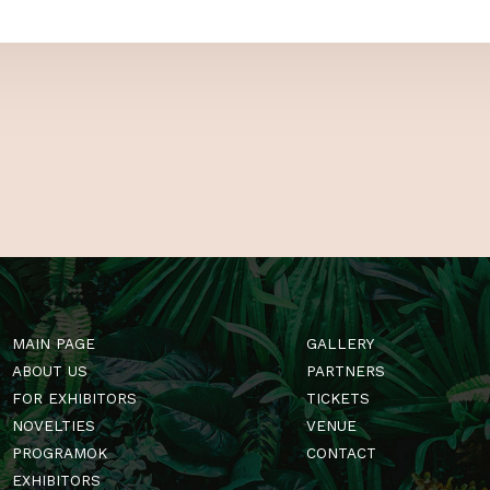
 US
Follow us on F
GardenExpo! Se
of tips and tri
Hungary’s one a