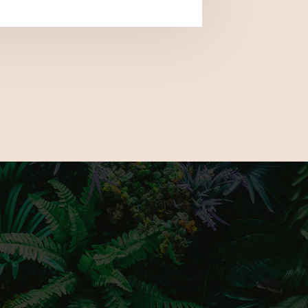
acebook and Instagram for updates on
e the latest gardening trends, a number
cks and much more to fully prepare you for
nd only outdoor living show.