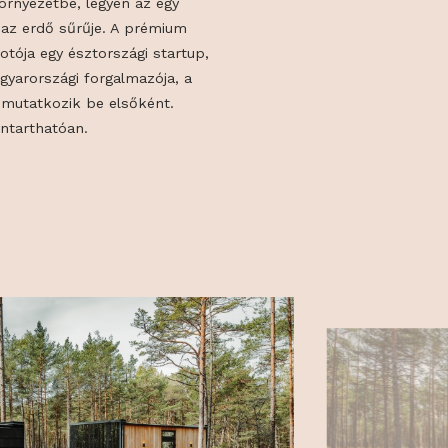
álja a vágyat, ami oda hajt bennünket,
k: vissza a természetbe!
 Connect. ÖÖD Tükörházak. Az ÖÖD
olvadnak a környezetbe, legyen az egy
tér, vagy akár az erdő sűrűje. A prémium
pció megalkotója egy észtországi startup,
zárólagos magyarországi forgalmazója, a
ardenExpón mutatkozik be elsőként.
, élmény fenntarthatóan.