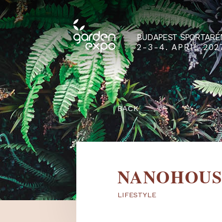
BUDAPEST SPO
2-3-4. APRIL
‹
BACK
NANOHO
LIFESTYLE