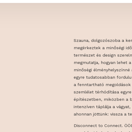
Szauna, dolgoz
megérkeztek a m
természet és d
megmutatja, ho
minőségi élmén
4 9332
egyre tudatosa
a fenntartható
szemlélet térhó
építészetben,