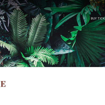
RTARÉNA
 2027.
USE