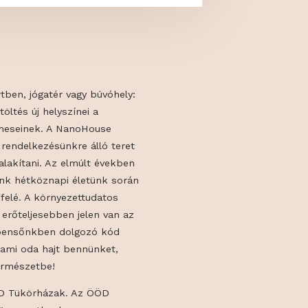
ószoba a kertben, jógatér vagy búvóhely:
inőségi időtöltés új helyszínei a
esign szerelmeseinek. A NanoHouse
gyan lehet a rendelkezésünkre álló teret
yhelyszínné alakítani. Az elmúlt években
bban fordulunk hétköznapi életünk során
 megoldások felé. A környezettudatos
dítása egyre erőteljesebben jelen van az
 miközben a bensőnkben dolgozó kód