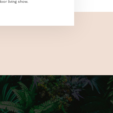
acebook and Instagram for updates on
e the latest gardening trends, a number
cks and much more to fully prepare you for
nd only outdoor living show.