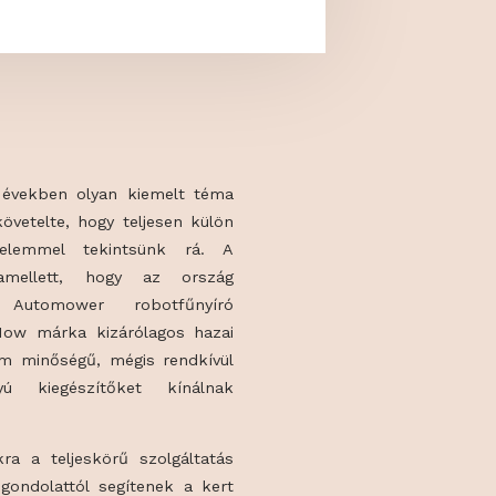
ás az elmúlt években olyan kiemelt téma
n, mely megkövetelte, hogy teljesen külön
 kiemelt figyelemmel tekintsünk rá. A
ó Centrum amellett, hogy az ország
Husqvarna Automower robotfűnyíró
a dán Auto-Mow márka kizárólagos hazai
, akik prémium minőségű, mégis rendkívül
-érték arányú kiegészítőket kínálnak