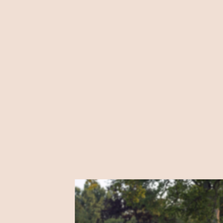
PLACE
2040 Budaörs, Szabadsá