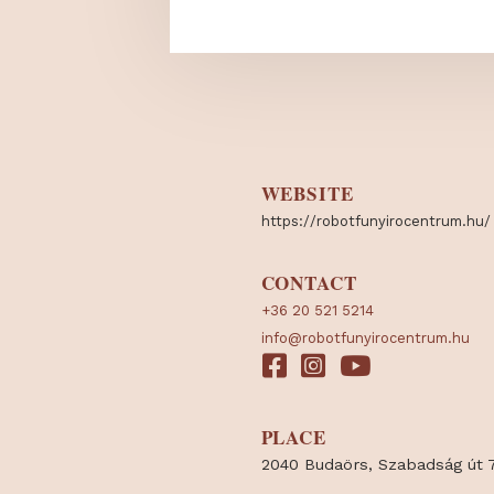
GARDEN TOOLS
WEBSITE
https:/
/
robotfunyirocent
CONTACT
+36 20 521 5214
info@robotfunyirocentru