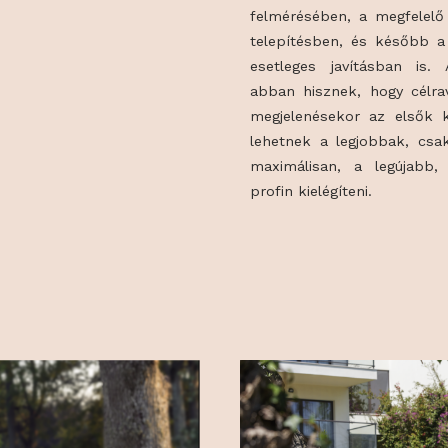
robotfűnyírókh
Alapvetően fo
g út 77.
biztosítása, e
felmérésében, 
telepítésben, 
esetleges jav
abban hisznek,
megjelenésekor
lehetnek a leg
maximálisan, 
profin kielégíte