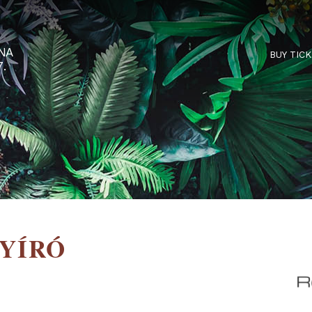
RTARÉNA
 2027.
ŰNYÍRÓ
M