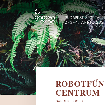
BUDAPEST SPO
2-3-4. APRIL
‹
BACK
ROBOTF
CENTRU