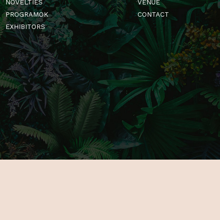
MAIN PAGE
GALLERY
ABOUT US
PARTNERS
FOR EXHIBITORS
TICKETS
NOVELTIES
VENUE
PROGRAMOK
CONTACT
EXHIBITORS