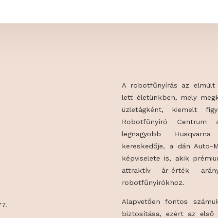
A robotfűnyír
lett életünkbe
rum.hu/
üzletágként,
Robotfűnyír
legnagyobb 
kereskedője, 
m.hu
képviselete is
attraktív ár