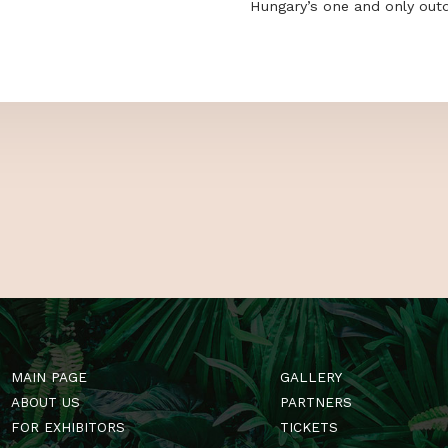
 US
Follow us on F
GardenExpo! Se
of tips and tri
Hungary’s one a