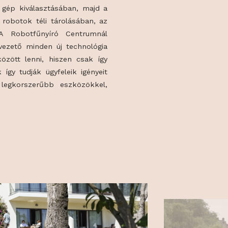
oz.
ntos számukra a teljeskörű szolgáltatás
zért az első gondolattól segítenek a kert
a megfelelő gép kiválasztásában, majd a
és később a robotok téli tárolásában, az
ításban is. A Robotfűnyíró Centrumnál
 hogy célravezető minden új technológia
 az elsők között lenni, hiszen csak így
jobbak, csak így tudják ügyfeleik igényeit
a legújabb, legkorszerűbb eszközökkel,
ni.