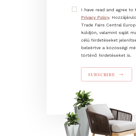
E-mail
Name
I have read and agr
Privacy Policy
. Hozz
Trade Fairs Central
küldjön, valamint s
célú hirdetéseket 
beleértve a közös
történő hirdetéseke