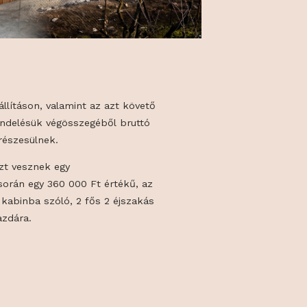
sztrálók a kiállításon, valamint az azt követő
leadott megrendelésük végösszegéből bruttó
vezményben részesülnek.
atikusan részt vesznek egy
ban, amely során egy 360 000 Ft értékű, az
gos exkluzív kabinba szóló, 2 fős 2 éjszakás
lódás talál gazdára.