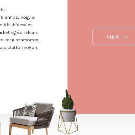
valuabl
ee to the
ájárulok ahhoz, hogy a
 Europe Kft. hírlevelet
aját marketing és reklám
jelenítsen meg számomra,
ségi média platformokon
t is.