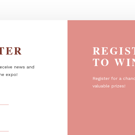
szintű...
ETTER
R
T
er to receive news and
about the expo!
Regist