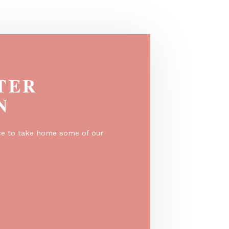
generation...
EGISTER
O WIN
er for a chance to take home some of our