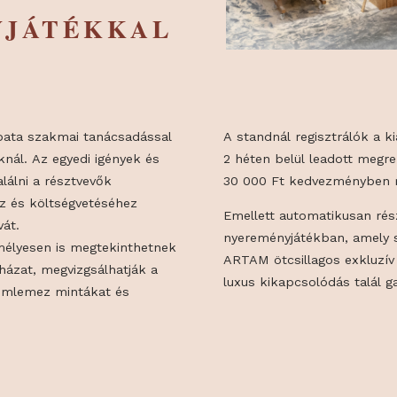
MÉNYEKKEL
NYJÁTÉKKAL
tő csapata szakmai tanácsadással
A standnál regi
tandjuknál. Az egyedi igények és
2 héten belül 
 megtalálni a résztvevők
30 000 Ft ked
léseihez és költségvetéséhez
Emellett autom
ternatívát.
nyereményjáték
en személyesen is megtekinthetnek
ARTAM ötcsilla
erti faházat, megvizgsálhatják a
luxus kikapcso
ákat, fémlemez mintákat és