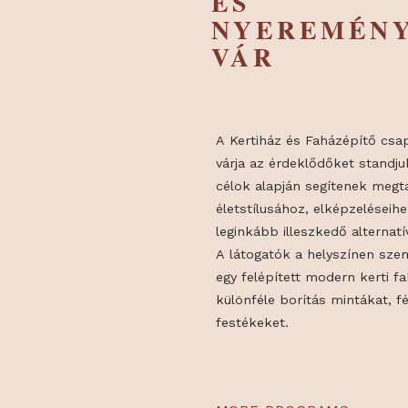
KEDVEZ
ÉS
NYEREMÉ
VÁR
A Kertiház és Faházépí
várja az érdeklődőket s
célok alapján segítenek
életstílusához, elképze
leginkább illeszkedő al
A látogatók a helyszín
egy felépített modern k
különféle borítás mint
festékeket.