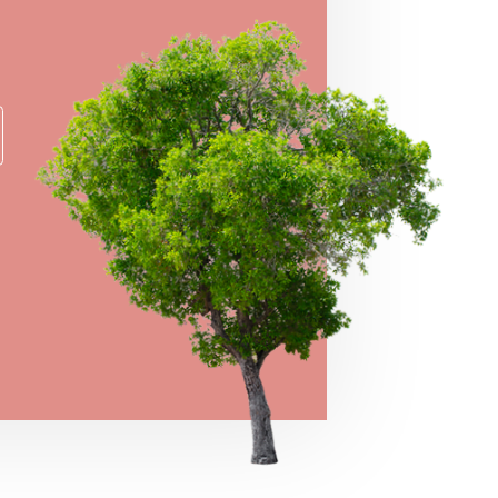
e prizes!
→
VIEW