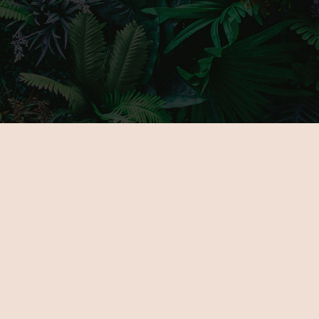
MAIN PAGE
GALLERY
ABOUT US
PARTNERS
FOR EXHIBITORS
TICKETS
NOVELTIES
VENUE
PROGRAMOK
CONTACT
EXHIBITORS