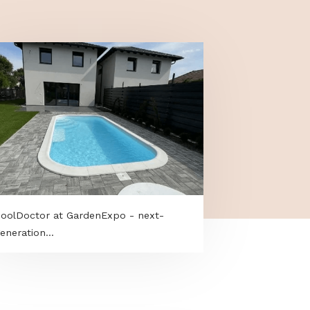
új
PoolDoctor at GardenExpo - next-