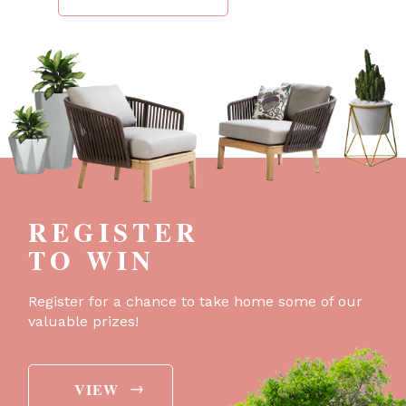
REGISTER
TO WIN
Register for a chance to take home some of our
valuable prizes!
→
VIEW