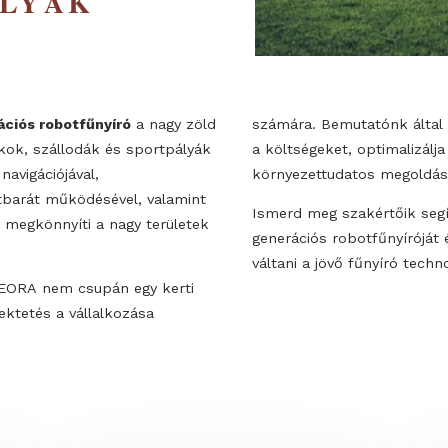
 SZÁLLODÁK
TPÁLYÁK
generációs robotfűnyíró
a nagy zöld
számára. Bemut
pari parkok, szállodák és sportpályák
a költségeket,
oldas navigációjával,
környezettudat
rnyezetbarát működésével, valamint
Ismerd meg sza
ásával megkönnyíti a nagy területek
generációs rob
váltani a jövő 
ágos CEORA nem csupán egy kerti
ló befektetés a vállalkozása