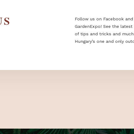
 US
Follow us on F
GardenExpo! Se
of tips and tri
Hungary’s one a