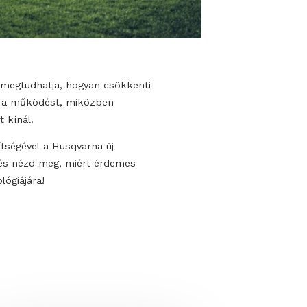
atónk által megtudhatja, hogyan csökkenti
 optimalizálja a működést, miközben
os megoldást kínál.
kértőik segítségével a Husqvarna új
otfűnyíróját és nézd meg, miért érdemes
fűnyíró technológiájára!