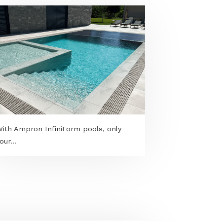
With Ampron InfiniForm pools, only
your...