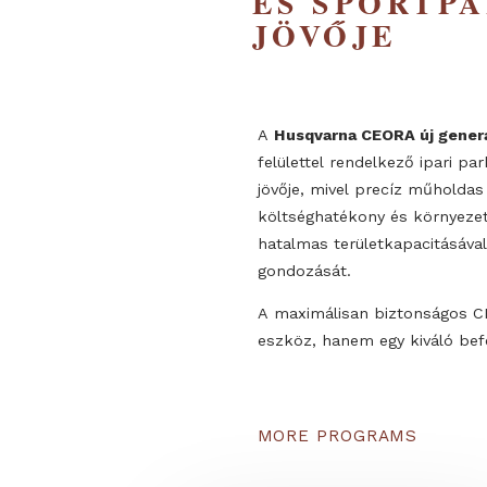
PARKOK,
ÉS SPOR
JÖVŐJE
A
Husqvarna CEORA új 
felülettel rendelkező i
jövője, mivel precíz műh
költséghatékony és kö
hatalmas területkapacit
gondozását.
A maximálisan biztons
eszköz, hanem egy kivá