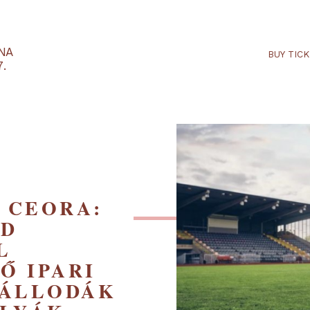
RTARÉNA
 2027.
NA CEORA:
ZÖLD
TEL
EZŐ IPARI