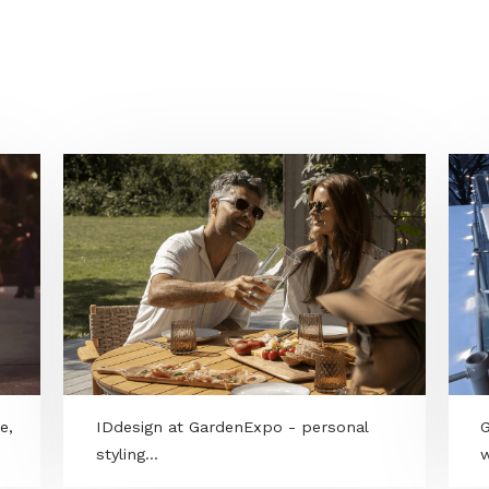
, így ha az ügyfél a pergola
öntött az oldalfedésről, később is
 esztétikusan beépíthető, mintha
ervezte volna.