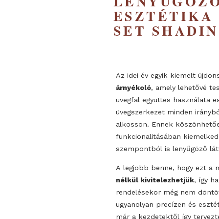
FELÜLET
LENYŰG
ESZTÉTIK
SET SHA
Az idei év egyik kiemel
árnyékoló
, amely lehet
üvegfal együttes haszná
üvegszerkezet minden ir
alkosson. Ennek köszö
funkcionalitásában kie
szempontból is lenyűgöz
A legjobb benne, hogy