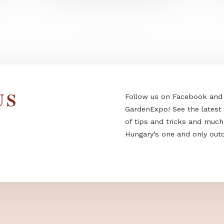
s smoke,
IDdesign at GardenExpo - personal
styling...
 US
Follow us on F
GardenExpo! Se
of tips and tri
Hungary’s one a