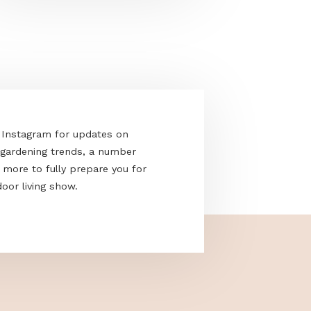
Gino Smellofire - The senses of fire in
water
acebook and Instagram for updates on
e the latest gardening trends, a number
cks and much more to fully prepare you for
nd only outdoor living show.