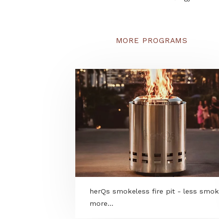
nélkül kivitelezhetjük
rendelésekor még nem d
ugyanolyan precízen és
már a kezdetektől így t
MORE PROGRAMS