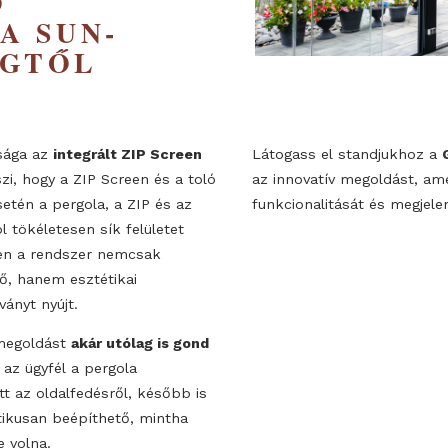
,
ÖZŐ
A A SUN-
DINGTŐL
t újdonsága az
integrált ZIP Screen
Látogass el s
ővé teszi, hogy a ZIP Screen és a toló
az innovatív me
lata esetén a pergola, a ZIP és az
funkcionalitás
ányból tökéletesen sík felületet
nhetően a rendszer nemcsak
melkedő, hanem esztétikai
ő látványt nyújt.
 ezt a megoldást
akár utólag is gond