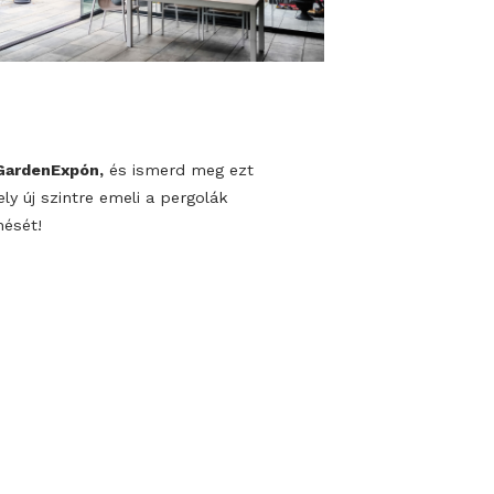
tandjukhoz a
GardenExpón,
és ismerd meg ezt
goldást, amely új szintre emeli a pergolák
át és megjelenését!