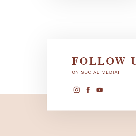
herQs smokeless fire pit - les
more...
FOLLOW
ON SOCIAL MEDIA!