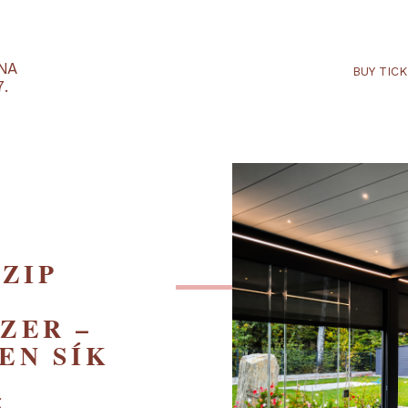
RTARÉNA
 2027.
LT ZIP
ÉS
DSZER –
ESEN SÍK