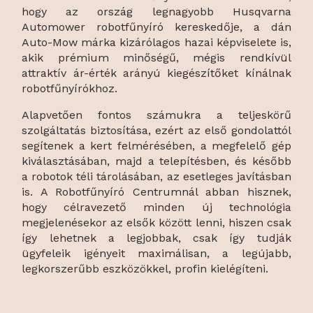
hogy az ország legnagyobb Husqvarna
Automower robotfűnyíró kereskedője, a dán
Auto-Mow márka kizárólagos hazai képviselete is,
akik prémium minőségű, mégis rendkívül
attraktív ár-érték arányú kiegészítőket kínálnak
robotfűnyírókhoz.
Alapvetően fontos számukra a teljeskörű
szolgáltatás biztosítása, ezért az első gondolattól
segítenek a kert felmérésében, a megfelelő gép
kiválasztásában, majd a telepítésben, és később
a robotok téli tárolásában, az esetleges javításban
is. A Robotfűnyíró Centrumnál abban hisznek,
hogy célravezető minden új technológia
megjelenésekor az elsők között lenni, hiszen csak
így lehetnek a legjobbak, csak így tudják
ügyfeleik igényeit maximálisan, a legújabb,
legkorszerűbb eszközökkel, profin kielégíteni.