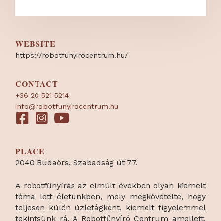
WEBSITE
https:/
/
robotfunyirocentrum.hu/
CONTACT
+36 20 521 5214
info@robotfunyirocentrum.hu
PLACE
2040 Budaörs, Szabadság út 77.
A robotfűnyírás az elmúlt években olyan kiemelt
téma lett életünkben, mely megkövetelte, hogy
teljesen külön üzletágként, kiemelt figyelemmel
tekintsünk rá. A Robotfűnyíró Centrum amellett,