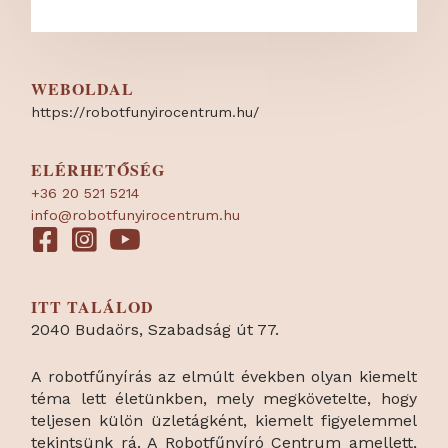
WEBOLDAL
https:/
/
robotfunyirocentrum.hu/
ELÉRHETŐSÉG
+36 20 521 5214
info@robotfunyirocentrum.hu
ITT TALÁLOD
2040 Budaörs, Szabadság út 77.
A robotfűnyírás az elmúlt években olyan kiemelt
téma lett életünkben, mely megkövetelte, hogy
teljesen külön üzletágként, kiemelt figyelemmel
tekintsünk rá. A Robotfűnyíró Centrum amellett,