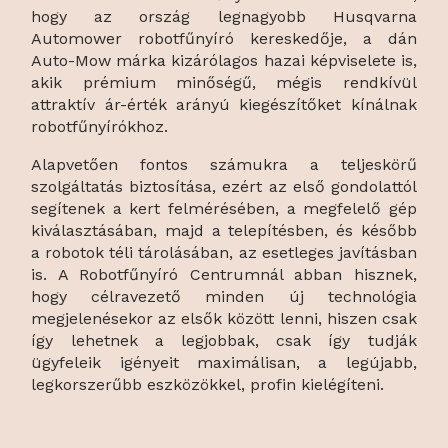
hogy az ország legnagyobb Husqvarna
Automower robotfűnyíró kereskedője, a dán
Auto-Mow márka kizárólagos hazai képviselete is,
akik prémium minőségű, mégis rendkívül
attraktív ár-érték arányú kiegészítőket kínálnak
robotfűnyírókhoz.
Alapvetően fontos számukra a teljeskörű
szolgáltatás biztosítása, ezért az első gondolattól
segítenek a kert felmérésében, a megfelelő gép
kiválasztásában, majd a telepítésben, és később
a robotok téli tárolásában, az esetleges javításban
is. A Robotfűnyíró Centrumnál abban hisznek,
hogy célravezető minden új technológia
megjelenésekor az elsők között lenni, hiszen csak
így lehetnek a legjobbak, csak így tudják
ügyfeleik igényeit maximálisan, a legújabb,
legkorszerűbb eszközökkel, profin kielégíteni.