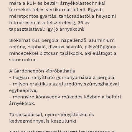
mára a kül- és beltéri árnyékolástechnikai
termékek teljes vertikumát lefedi. Egyedi,
méretpontos gyártás, tanácsadástól a helyszíni
felmérésen át a felszerelésig, 35 év
tapasztalatával: így jó árnyékolni!
Bioklimatikus pergola, napellenző, alumínium
redőny, napháló, divatos sávroló, pliszéfüggöny –
mindezekkel biztosan találkozik, aki ellátogat a
standunkra.
A Gardenexpón kipróbálhatja
- hogyan irányítható gombnyomásra a pergola,
- milyen praktikus az aluredőny szúnyoghálóval
egybeépítve,
- mennyire könnyedek működés közben a beltéri
árnyékolók.
Tanácsadással, nyereményjátékkal és
kedvezménnyel is készülünk!