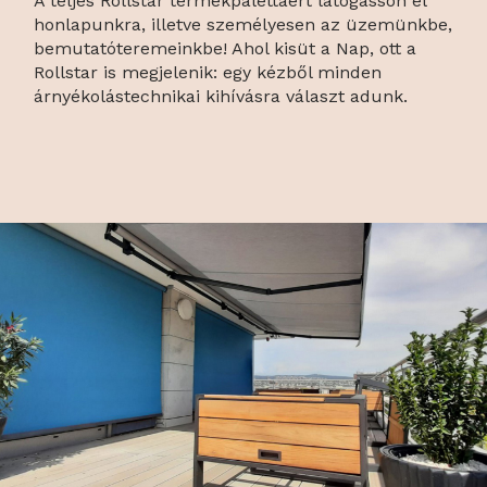
A teljes Rollstar termékpalettáért látogasson el
honlapunkra, illetve személyesen az üzemünkbe,
bemutatóteremeinkbe! Ahol kisüt a Nap, ott a
Rollstar is megjelenik: egy kézből minden
árnyékolástechnikai kihívásra választ adunk.