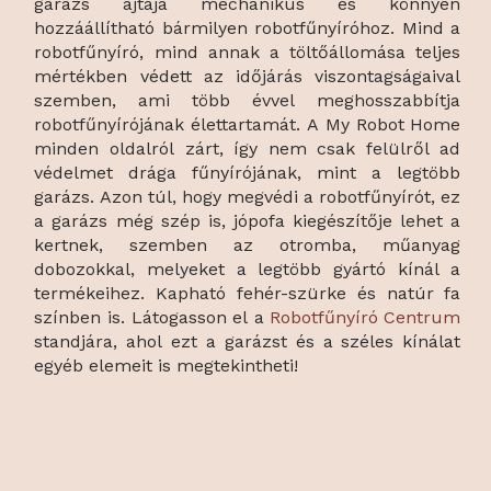
garázs ajtaja mechanikus és könnyen
hozzáállítható bármilyen robotfűnyíróhoz. Mind a
robotfűnyíró, mind annak a töltőállomása teljes
mértékben védett az időjárás viszontagságaival
szemben, ami több évvel meghosszabbítja
robotfűnyírójának élettartamát. A My Robot Home
minden oldalról zárt, így nem csak felülről ad
védelmet drága fűnyírójának, mint a legtöbb
garázs. Azon túl, hogy megvédi a robotfűnyírót, ez
a garázs még szép is, jópofa kiegészítője lehet a
kertnek, szemben az otromba, műanyag
dobozokkal, melyeket a legtöbb gyártó kínál a
termékeihez. Kapható fehér-szürke és natúr fa
színben is. Látogasson el a
Robotfűnyíró Centrum
standjára, ahol ezt a garázst és a széles kínálat
egyéb elemeit is megtekintheti!