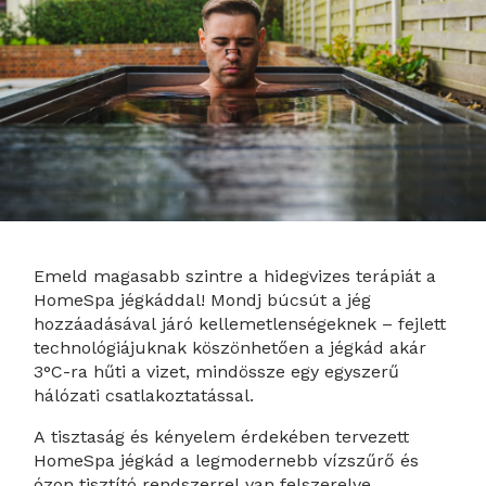
Emeld magasabb szintre a hidegvizes terápiát a
HomeSpa jégkáddal! Mondj búcsút a jég
hozzáadásával járó kellemetlenségeknek – fejlett
technológiájuknak köszönhetően a jégkád akár
3°C-ra hűti a vizet, mindössze egy egyszerű
hálózati csatlakoztatással.
A tisztaság és kényelem érdekében tervezett
HomeSpa jégkád a legmodernebb vízszűrő és
ózon tisztító rendszerrel van felszerelve,