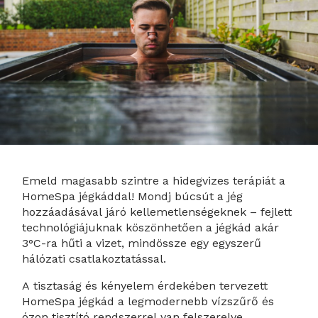
Emeld magasabb szintre a hidegvizes terápiát a
HomeSpa jégkáddal! Mondj búcsút a jég
hozzáadásával járó kellemetlenségeknek – fejlett
technológiájuknak köszönhetően a jégkád akár
3°C-ra hűti a vizet, mindössze egy egyszerű
hálózati csatlakoztatással.
A tisztaság és kényelem érdekében tervezett
HomeSpa jégkád a legmodernebb vízszűrő és
ózon tisztító rendszerrel van felszerelve,