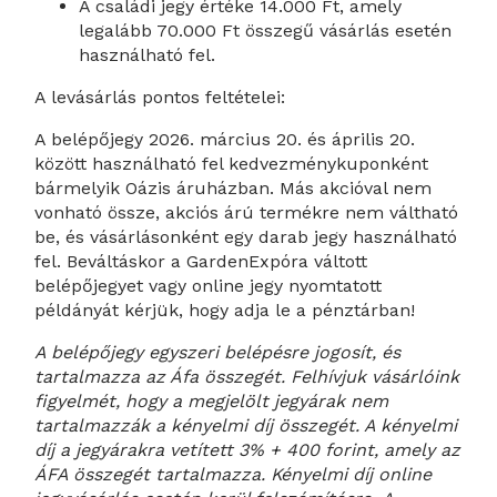
A családi jegy értéke 14.000 Ft, amely
legalább 70.000 Ft összegű vásárlás esetén
használható fel.
A levásárlás pontos feltételei:
A belépőjegy 2026. március 20. és április 20.
között használható fel kedvezménykuponként
bármelyik Oázis áruházban. Más akcióval nem
vonható össze, akciós árú termékre nem váltható
be, és vásárlásonként egy darab jegy használható
fel. Beváltáskor a GardenExpóra váltott
belépőjegyet vagy online jegy nyomtatott
példányát kérjük, hogy adja le a pénztárban!
A belépőjegy egyszeri belépésre jogosít, és
tartalmazza az Áfa összegét.
Felhívjuk vásárlóink
figyelmét, hogy a megjelölt jegyárak nem
tartalmazzák a kényelmi díj összegét. A kényelmi
díj a jegyárakra vetített 3% + 400 forint, amely az
ÁFA összegét tartalmazza. Kényelmi díj online