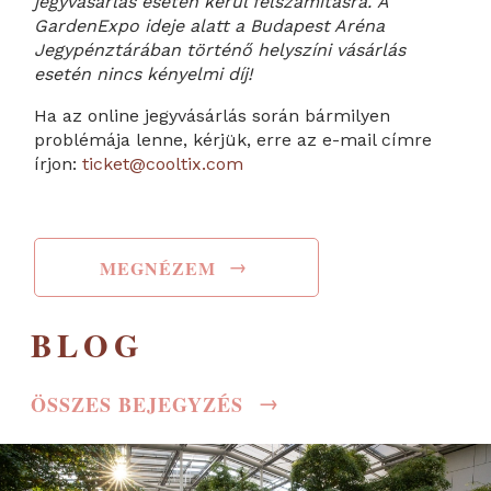
jegyvásárlás esetén kerül felszámításra. A
GardenExpo ideje alatt a Budapest Aréna
Jegypénztárában történő helyszíni vásárlás
esetén nincs kényelmi díj!
Ha az online jegyvásárlás során bármilyen
problémája lenne, kérjük, erre az e-mail címre
írjon:
ticket@cooltix.com
→
MEGNÉZEM
BLOG
→
ÖSSZES BEJEGYZÉS