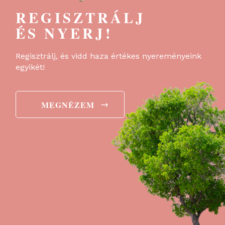
REGISZTRÁLJ
ÉS NYERJ!
Regisztrálj, és vidd haza értékes nyereményeink
egyikét!
→
MEGNÉZEM