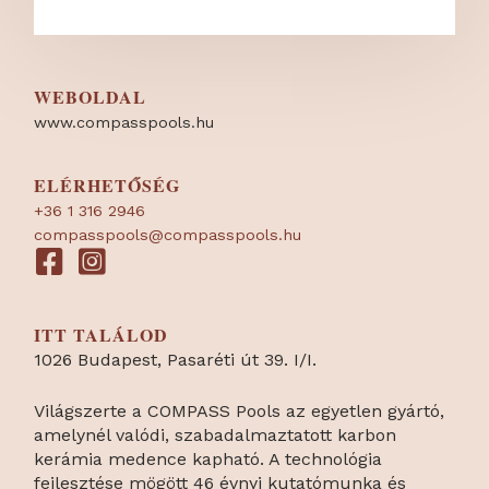
WEBOLDAL
www.compasspools.hu
ELÉRHETŐSÉG
+36 1 316 2946
compasspools@compasspools.hu
ITT TALÁLOD
1026 Budapest, Pasaréti út 39. I/I.
Világszerte a COMPASS Pools az egyetlen gyártó,
amelynél valódi, szabadalmaztatott karbon
kerámia medence kapható. A technológia
fejlesztése mögött 46 évnyi kutatómunka és