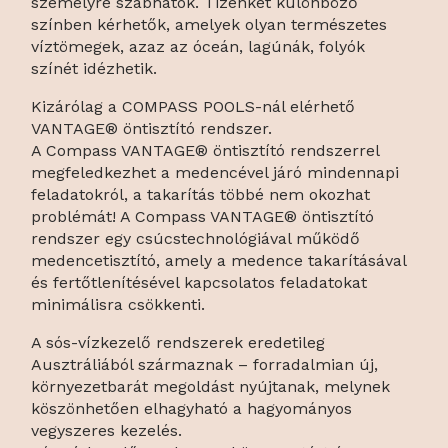
személyre szabhatók. Tizenkét különböző
színben kérhetők, amelyek olyan természetes
víztömegek, azaz az óceán, lagúnák, folyók
színét idézhetik.
Kizárólag a COMPASS POOLS-nál elérhető
VANTAGE® öntisztító rendszer.
A Compass VANTAGE® öntisztító rendszerrel
megfeledkezhet a medencével járó mindennapi
feladatokról, a takarítás többé nem okozhat
problémát! A Compass VANTAGE® öntisztító
rendszer egy csúcstechnológiával működő
medencetisztító, amely a medence takarításával
és fertőtlenítésével kapcsolatos feladatokat
minimálisra csökkenti.
A sós-vízkezelő rendszerek eredetileg
Ausztráliából származnak – forradalmian új,
környezetbarát megoldást nyújtanak, melynek
köszönhetően elhagyható a hagyományos
vegyszeres kezelés.