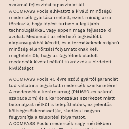
szakmai fejlesztési tapasztalat áll.
A COMPASS Pools elhivatott a kiváló minőségű
medencék gyártása mellett, ezért mindig arra
törekszik, hogy lépést tartson a legújabb
technológiákkal, vagy éppen maga fejlessze ki
azokat. Medencéit az elérhető legkiválóbb
alapanyagokból készíti, és a termékeknek szigorú
minőség ellenőrzési folyamatoknak kell
megfelelniük, hogy az ügyfélnek eladott
medencék kivétel nélkül tükrözzék a hirdetett
kiválóságot.
A COMPASS Pools 40 évre szóló gyártói garanciát
tud vállalni a legyártott medencék szerkezetére!
A medencék a kerámiamag (PN1690-es számú
szabadalom) és a karbonszálas szerkezet miatt
betonaljzat nélkül is telepíthetőek, ez jelentős
költségcsökkenéssel jár, ráadásul nagyon
felgyorsítja a telepítési folyamatot.
A COMPASS Pools medencék nagy mértékben