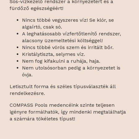
Sós-vízkezelő rendszer a környezetért és a
fürdőző egészségéért!
Nincs többé vegyszeres víz! Se klór, se
algaírtó, csak só.
A leghatásosabb vízfertőtlenítő rendszer,
alacsony üzemeltetési költséggel!
Nincs többé vörös szem és irritált bőr.
Kristálytiszta, selymes víz.
Nem fog kifakulni a ruhája, haja.
Nem utolsósorban pedig a környezetet is
óvja.
Letisztult forma és széles típusválaszték áll
rendelkezésre.
COMPASS Pools medencéink szinte teljesen
igényre formálhatók, így mindenki megtalálhatja
a számára tökéletes típust!