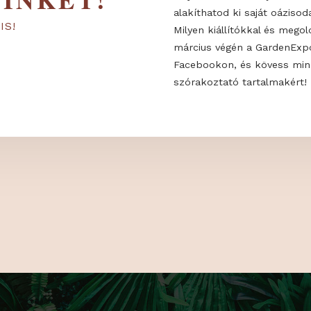
 MINKET!
Milyen trendek
alakíthatod ki 
KON IS!
Milyen kiállító
március végén
Facebookon, é
szórakoztató t