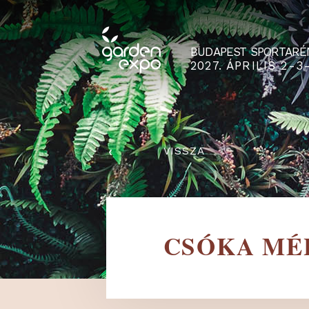
BUDAPEST SPO
2027. ÁPRILIS
‹
VISSZA
CSÓKA 