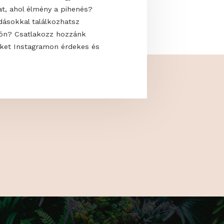
 uralják a modern kerteket? Hogyan
saját oázisodat, ahol élmény a pihenés?
kkal és megoldásokkal találkozhatsz
 a GardenExpón? Csatlakozz hozzánk
s kövess minket Instagramon érdekes és
artalmakért!