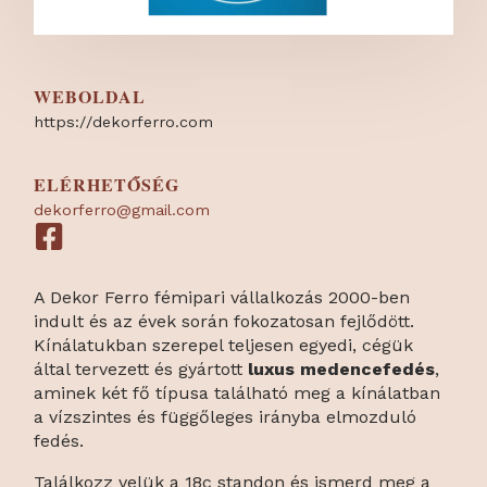
WEBOLDAL
https:/
/
dekorferro.com
ELÉRHETŐSÉG
dekorferro@gmail.com
A Dekor Ferro fémipari vállalkozás 2000-ben
indult és az évek során fokozatosan fejlődött.
Kínálatukban szerepel teljesen egyedi, cégük
által tervezett és gyártott
luxus medencefedés
,
aminek két fő típusa található meg a kínálatban
a vízszintes és függőleges irányba elmozduló
fedés.
Találkozz velük a 18c standon és ismerd meg a