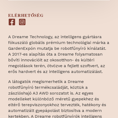
ELÉRHETŐSÉG
A Dreame Technology, az intelligens gyártásra
fókuszáló globális prémium technológiai márka a
GardenExpón mutatja be robotfűnyíró kínálatát.
A 2017-es alapítás óta a Dreame folyamatosan
bővíti innovációit az okosotthon- és kültéri
megoldások terén, ötvözve a fejlett szoftvert, az
erős hardvert és az intelligens automatizálást.
A látogatók megismerhetik a Dreame
robotfűnyíró termékcsaládját, köztük a
zászlóshajó A3 AWD sorozatot is. Az egyes
modelleket különböző méretű gyepekhez és
eltérő terepviszonyokhoz tervezték, hatékony és
automatizált gyepápolást biztosítva a modern
kertekben. A Dreame robotfűnyírók intelligens