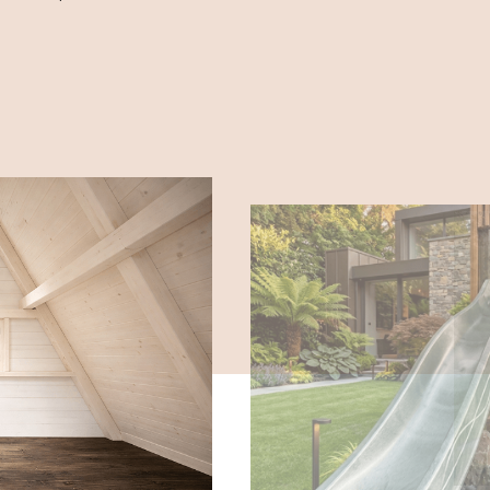
ár célja, hogy a játék élményét esztétikai
e, és olyan megoldásokat kínáljon,
 távon is értéket képviselnek.