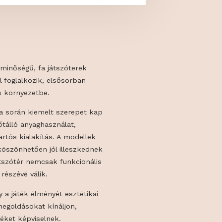
vár prémium minőségű, fa játszóterek
kivitelezésével foglalkozik, elsősorban
e és igényes környezetbe.
ök kialakítása során kiemelt szerepet kap
mavilág, az időtálló anyaghasználat,
onságos és tartós kialakítás. A modellek
jelenésüknek köszönhetően jól illeszkednek
kbe, így a játszótér nemcsak funkcionális
ert szerves részévé válik.