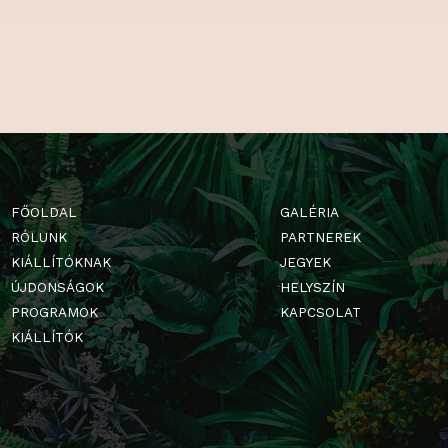
Facebookon, é
szórakoztató t
FŐOLDAL
GALÉRIA