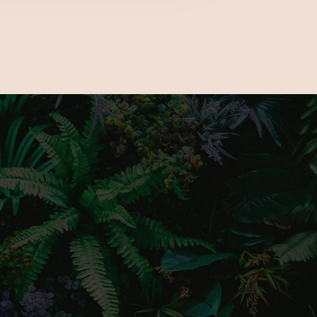
s kövess minket Instagramon érdekes és
artalmakért!