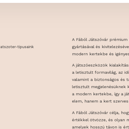
A Fából Játszó
gyártásával és 
ar.com/
jatszoter-tipusaink
modern kertekb
A játszóeszköz
a letisztult for
valamint a bizt
letisztult meg
a modern kerte
elem, hanem a k