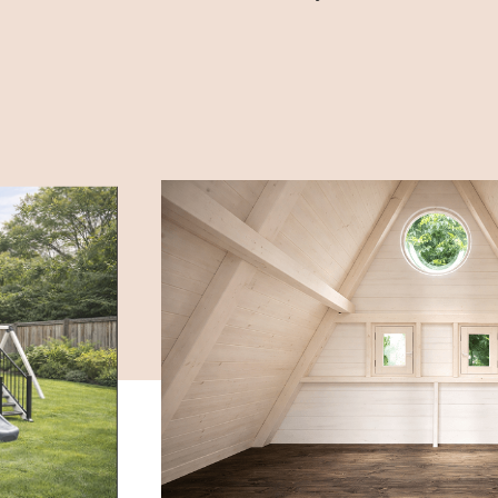
A Fából Játszóv
értékkel ötvözz
amelyek hosszú