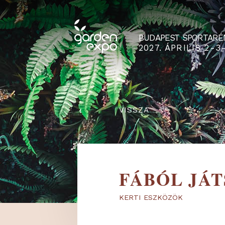
BUDAPEST SPO
2027. ÁPRILIS
‹
VISSZA
FÁBÓL 
KERTI ESZKÖZÖK