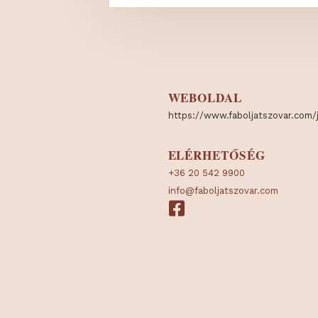
WEBOLDAL
https:/
/
www.faboljatszov
ELÉRHETŐSÉG
+36 20 542 9900
info@faboljatszovar.com