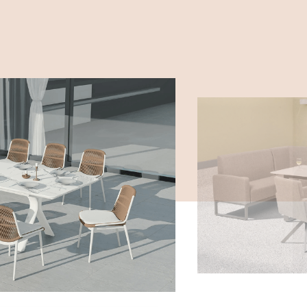
megszokott minőségben. A Ferrocom a
s elkötelezett a minőségi bútorok
a megfizethetőség fenntartása és az
zolgálás biztosítása mellett.