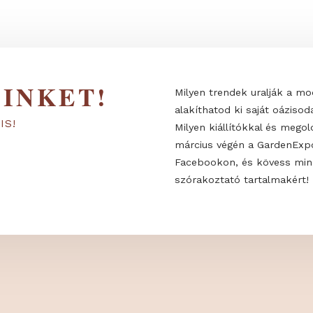
 MINKET!
Milyen trendek
alakíthatod ki 
KON IS!
Milyen kiállító
március végén