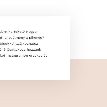
 uralják a modern kerteket? Hogyan
saját oázisodat, ahol élmény a pihenés?
kkal és megoldásokkal találkozhatsz
 a GardenExpón? Csatlakozz hozzánk