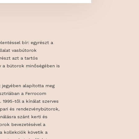
év kettős jelentéssel bír: egyrészt a
, hiszen a vállalat vasbútorok
 indult, másrészt azt a tartós
elképezi, amely a bútorok minőségében is
be vetett hit jegyében alapította meg
 1968-ban Ausztriában a Ferrocom
l vállalatot. 1995-től a kínálat szerves
 a vendéglátóipari és rendezvénybútorok,