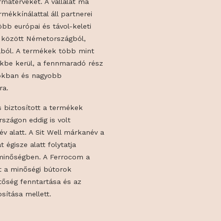
ssági felhasználásra szánt kerti és
A kültéri bútorok bevezetésével a
eljessé vált: a kollekciók követik a
ndeket és formaterveket. A vállalat ma
an széles termékkínálattal áll partnerei
, amelyhez több európai és távol-keleti
rtál, többek között Németországból,
 és Szlovákiából. A termékek több mint
óipari egységekbe kerül, a fennmaradó rész
kedelmi boltokban és nagyobb
 talál gazdára.
k számára is biztosított a termékek
erre Magyarországon eddig is volt
 Well márkanév alatt. A Sit Well márkanév a
z anyavállalat égisze alatt folytatja