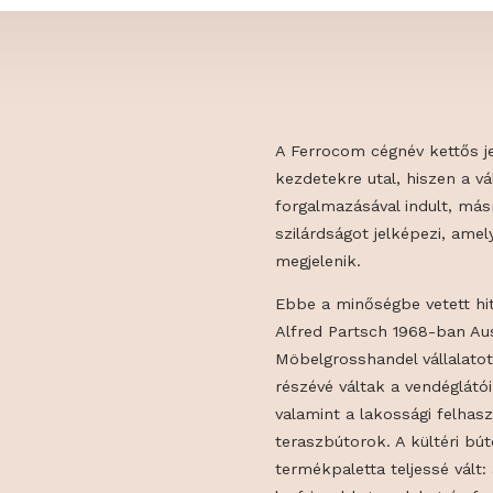
A Ferrocom cégn
kezdetekre utal
forgalmazásával
szilárdságot j
megjelenik.
Ebbe a minőség
Alfred Partsch
Möbelgrosshande
részévé váltak