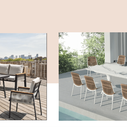
működését, a 
továbbiakban i
forgalmazása, 
ügyfélbarát kis