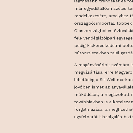
valamint a lako
teraszbútorok. 
termékpaletta t
legfrissebb tre
már egyedülálló
rendelkezésére
országból impo
Olaszországból
fele vendéglát
pedig kiskeres
bútorüzletekben
A magánvásárló
megvásárlása: 
lehetőség a Sit
jövőben ismét a