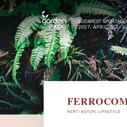
BUDAPEST SPO
2027. ÁPRILIS
‹
VISSZA
FERROC
KERTI BÚTOR
,
LIFEST