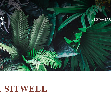
RTARÉNA
 2-3-4.
OM SITWELL
YLE