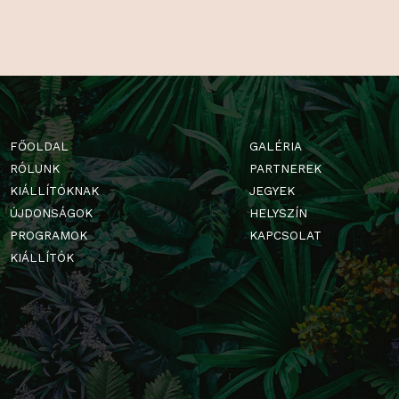
Facebookon, é
szórakoztató t
FŐOLDAL
GALÉRIA