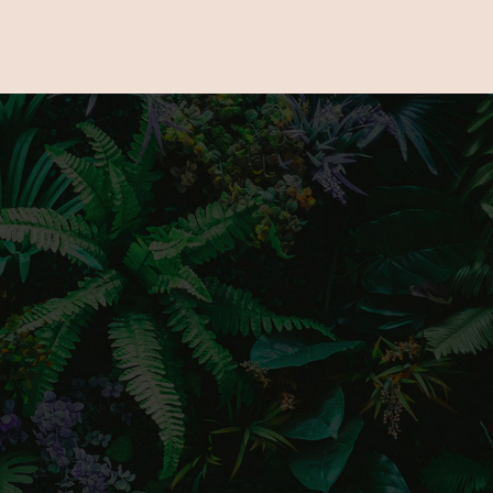
s kövess minket Instagramon érdekes és
artalmakért!