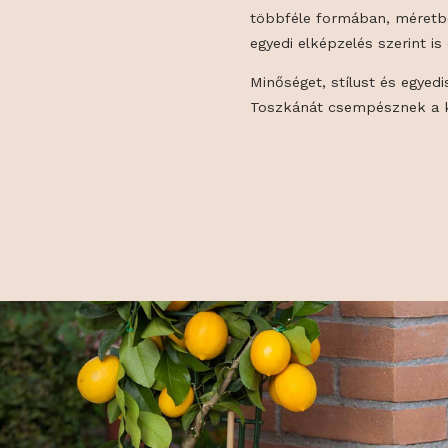
Kézzel készítet
szobrok, fal- 
kertdíszek szél
többféle formá
egyedi elképzel
Minőséget, stíl
Toszkánát cse