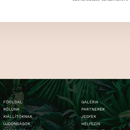
 MINKET!
Milyen trendek
alakíthatod ki 
KON IS!
Milyen kiállító
március végén
Facebookon, é
szórakoztató t