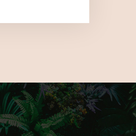
 uralják a modern kerteket? Hogyan
saját oázisodat, ahol élmény a pihenés?
kkal és megoldásokkal találkozhatsz
 a GardenExpón? Csatlakozz hozzánk
s kövess minket Instagramon érdekes és
artalmakért!