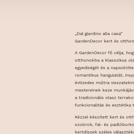
„Dal giardino al
GardenDecor ke
A GardenDecor 
otthonokba a k
egyediségét és 
romantikus hang
évtizedes múlt
mestereinek ke
a tradicionális
funkcionalitás 