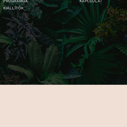
FŐOLDAL
GALÉRIA
RÓLUNK
PARTNERE
KIÁLLÍTÓKNAK
JEGYEK
ÚJDONSÁGOK
HELYSZÍN
PROGRAMOK
KAPCSOLA
KIÁLLÍTÓK