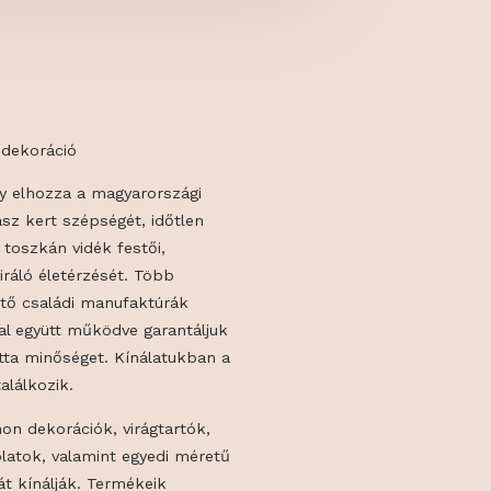
la casa”
rt és otthondekoráció
fő célja, hogy elhozza a magyarországi
lasszikus olasz kert szépségét, időtlen
a napsütötte toszkán vidék festői,
ulatát, inspiráló életérzését. Több
ra visszatekintő családi manufaktúrák
ze munkájával együtt működve garantáljuk
 olasz terrakotta minőséget. Kínálatukban a
és esztétika találkozik.