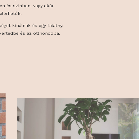
t kert és otthon dekorációk, virágtartók,
és padlóburkolatok, valamint egyedi méretű
es választékát kínálják. Termékeik
ban, méretben és színben, vagy akár
és szerint is elérhetők.
ust és egyediséget kínálnak és egy falatnyi
mpésznek a kertedbe és az otthonodba.