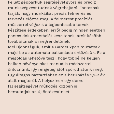
Fejlett gépparkuk segítésével gyors és precíz
munkavégzést tudnak végrehajtani. Fontosnak
tarják, hogy munkáikat precíz felmérés és
tervezés előzze meg. A felmérést precíziós
műszerrel végezik a legpontosabb tervek
készítése érdekében, erről pedig minden esetben
pontos dokumentációt készítenek, amit később
továbbítanak a megrendelőnek.
Idei újdonságuk, amit a GardeExpon mutatnak
majd be az automata balkonláda öntözésük. Ez a
megoldás lehetővé teszi, hogy többé ne kelljen
balkon növényeinket manuális módszerrel
öntöznünk, így rengeteg időt spórolhatunk meg.
Egy áltagos háztartásban ez a beruházás 1,5-2 év
alatt megtérül. A helyszínen egy demo
fal segítségével működés közben is
bemutatják az új öntözésünket.