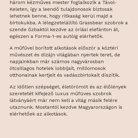
három kézműves mester foglalkozik a Távol-
Keleten, így a leendő tulajdonosok biztosak
lehetnek benne, hogy ritkaság kerül majd a
birtokukba. A lélegzetelállító Grassbear szobrok a
szende őzbaktól kezdve az óriási elefánton át,
egészen a Forma-1-es autóig elérhetők.
A műfűvel borított alkotások először a köztéri
művészet és dizájn világában nyertek teret, de
napjainkban már számos nagyvárosban
ötcsillagos hotelek lobbijait, milliomosok
otthonainak kertjeit és vadászbirtokait díszítik.
Az időtlen szépséget, életörömöt és az élőlények
szeretetét kifejező luxus műfüves szobrok
látványáért már nem kell a világ másik felére
utaznunk. Mostantól kezdve Magyarországon is
elérhetőek az alkotások.