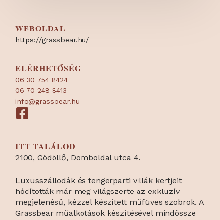
WEBOLDAL
https:/
/
grassbear.hu/
ELÉRHETŐSÉG
06 30 754 8424
06 70 248 8413
info@grassbear.hu
ITT TALÁLOD
2100, Gödöllő, Domboldal utca 4.
Luxusszállodák és tengerparti villák kertjeit
hódították már meg világszerte az exkluzív
megjelenésű, kézzel készített műfüves szobrok. A
Grassbear műalkotások készítésével mindössze