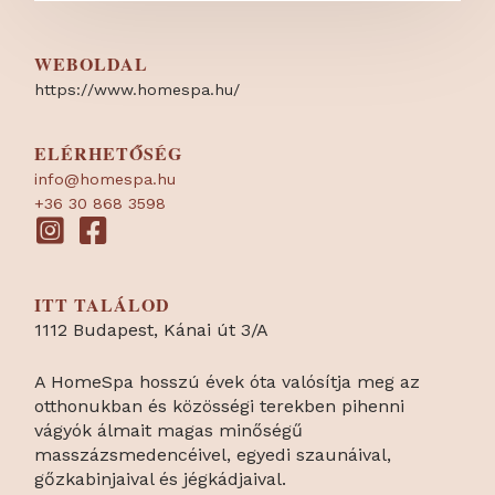
WEBOLDAL
https:/
/
www.homespa.hu/
ELÉRHETŐSÉG
info@homespa.hu
+36 30 868 3598
ITT TALÁLOD
1112 Budapest, Kánai út 3/A
A HomeSpa hosszú évek óta valósítja meg az
otthonukban és közösségi terekben pihenni
vágyók álmait magas minőségű
masszázsmedencéivel, egyedi szaunáival,
gőzkabinjaival és jégkádjaival.